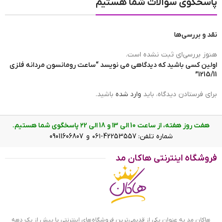
پاسخگوی سوالات شما هستیم
مبدا برند ساعت
ساخت چین
نقد و بررسی‌ها
برند ساعت
رومانسون | romanson
هنوز بررسی‌ای ثبت نشده است.
اولین کسی باشید که دیدگاهی می نویسد “ساعت رومانسون مردانه فلزی
1215/11”
ضد آب
در حد شست و شوی دست(3ATM)
برای فرستادن دیدگاه، باید
وارد شده
باشید.
هفت روز هفته، از ساعت 10 الی ۱3 و 18 الی ۲2 پاسخگوی شما هستیم.
عرض بند
20mm
شماره تلفن: 42253557-۰۶۱ و 09011606807
فروشگاه اینترنتی هاکان مد
ساعت رومانسون مردانه فلزی 1215/11
رنگ صفحه
مشکی
ویژگی ساعت رومانسون مردانه فلزی
1215/11
نوع نمایش
عقربه ای(آنالوگ)
هاکان مد به عنوان یکی از قدیمی‌ترین فروشگاه‌های اینترنتی با بیش از یک دهه
ساعت رومانسون مردانه فلزی 1215/11 ظاهری کلاسیک و جذاب دارد.