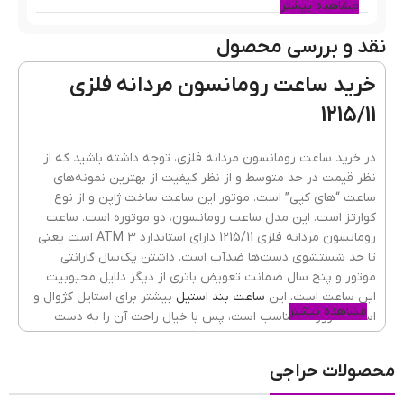
مشاهده بیشتر
نقد و بررسی محصول
رنگ قاب
مشکی
خرید ساعت رومانسون مردانه فلزی
1215/11
جنس قاب
فلزی(استیل)
در خرید ساعت رومانسون مردانه فلزی، توجه داشته باشید که از
نظر قیمت در حد متوسط و از نظر کیفیت از بهترین نمونه‌های
ساعت “های کپی” است. موتور این ساعت ساخت ژاپن و از نوع
رنگ بند
مشکی
کوارتز است. این مدل ساعت رومانسون، دو موتوره است. ساعت
رومانسون مردانه فلزی 1215/11 دارای استاندارد 3 ATM است یعنی
تا حد شستشوی دست‌ها ضدآب است. داشتن یک‌سال گارانتی
موتور و پنج سال ضمانت تعویض باتری از دیگر دلایل محبوبیت
جنسیت ساعت
مردانه
این ساعت است. این
ساعت بند استیل
بیشتر برای استایل کژوال و
مشاهده بیشتر
استفاده روزانه مناسب است، پس با خیال راحت آن را به دست
بیندازید و به مهمانی، خرید یا دانشگاه بروید.
جنس شیشه
ضدخش
,
کریستال معدنی
محصولات حراجی