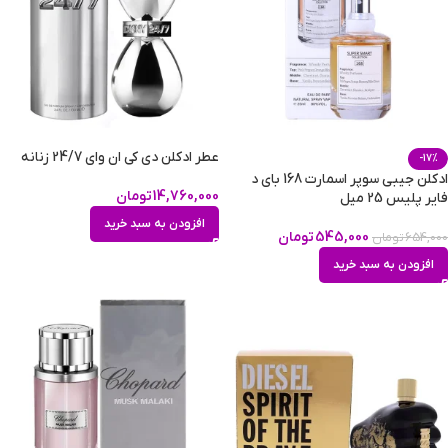
عطر ادکلن دی کی ان وای 24/7 زنانه
-17%
ادکلن جیبی سوپر اسمارت 168 بای د
14,760,000
تومان
فایر پلیس 25 میل
افزودن به سبد خرید
545,000
تومان
654,000
تومان
افزودن به سبد خرید