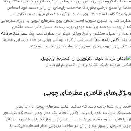
مسئله به گروه بویایی خاص این عطرها بر می‌گردد. اگر در جنگل دستتان به
ساقه یا صمغ درختی بخورد تا چه مدت رایحه‌ی آن را بر دست خود احساس
می‌کنید؟ گاه تا ساعت‌ها بوی تند وتیز آن به مشام می‌رسد، ماندگاری این
عطرها هم به همین صورت است. پخش بوی عطرهای چوبی به ویژه عطرهایی
که از چوب سوخته و رایحه دودی بهره برده‌اند، بسیار عالی است. داشتن
رایحه‌ای اصیل، سنگین و تلخ ویژگی دیگر این عطرهاست. یک
عطر تلخ مردانه
یا یک
ادکلن زنانه تلخ
اغلب نتی از گروه بویایی چوبی در خود دارد. این عطرها
بیشتر برای مهمانی‌های رسمی و جلسات کاری مناسب هستند.
ادکلن مردانه لالیک انکرنویرای ال اکستریم اورجینال
ویژگی‌های ظاهری عطرهای چوبی
شاید برای شما جالب باشد که بدانید اغلب عطرهای چوبی، نام یا بطری
هماهنگ با رایحه خود را دارند. ادکلن wood یک عطر چوبی است که شیشه‌ی
آن با قابی از چوب محصور شده است. همچنین سازنده بلک افغان ناسوماتو،
چوب طبیعی را سوزانده و از آن در ساخت درپوش عطر استفاده می‌کند تا