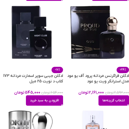
-17%
-34%
ادکلن فراگرنس مردانه پرود آف یو عود
ادکلن جیبی سوپر اسمارت مردانه 173
مدل استرانگر ویت یو عود
کلاب د نویت 25 میل
2,161,000
تومان
545,000
تومان
2,593,000
تومان
654,000
تومان
انتخاب گزینه‌ها
افزودن به سبد خرید