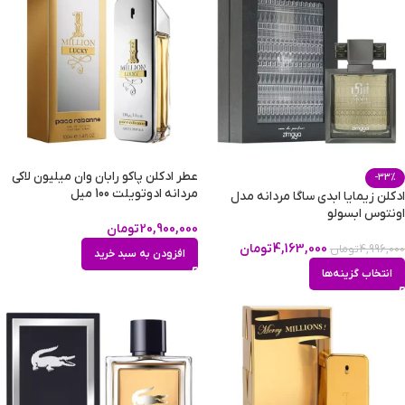
عطر ادکلن پاکو رابان وان میلیون لاکی
-33%
مردانه ادوتویلت 100 میل
ادکلن زیمایا ابدی ساگا مردانه مدل
اونتوس ابسولو
20,900,000
تومان
4,163,000
تومان
4,996,000
تومان
افزودن به سبد خرید
انتخاب گزینه‌ها