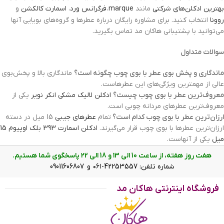
بهترین ادکلن‌های شرکتی
مانند
marque
،
فرگرانس ورد
،
اسمارت کالکشن
و
روونا
انتخاب کنید. برای مشاوره رایگان درباره عطرها و گروه‌های بویایی آنها
می‌توانید با پشتیبانی هاکان مد تماس بگیرید.
سوالات متداول
ماندگاری و پخش بوی عطر با بوی چوب چگونه است؟
ماندگاری بالا و پخش‌بوی
عالی از مهمترین ویژگی‌های این عطرهاست.
معروف‌ترین عطر با بوی چوب چیست؟
ادکلن لالیک مشکی انکر نویر
یکی از
معروف‌ترین عطرهای مردانه چوبی است.
ارزان‌ترین عطر با بوی چوب کدام است؟
تمام
عطرهای جیبی
15 میل در دسته
ارزان‌ترین عطرها با بوی چوب قرار می‌گیرند.
ادکلن اسمارت 393 بلک اوپیوم 15
میل
یکی از آنهاست.
هفت روز هفته، از ساعت 10 الی ۱3 و 18 الی ۲2 پاسخگوی شما هستیم.
شماره تلفن: 42253557-۰۶۱ و 09011606807
فروشگاه اینترنتی هاکان مد