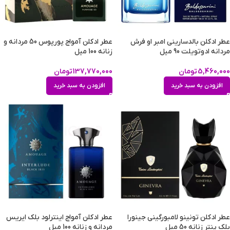
عطر ادکلن بالدسارینی امبر او فرش
عطر ادکلن آمواج پورپوس 50 مردانه و
مردانه ادوتویلت 90 میل
زنانه 100 میل
5,460,000
تومان
137,770,000
تومان
افزودن به سبد خرید
افزودن به سبد خرید
عطر ادکلن تونینو لامبورگینی جینورا
عطر ادکلن آمواج اینترلود بلک ایریس
بلک پنتر زنانه 50 میل
مردانه و زنانه 100 میل