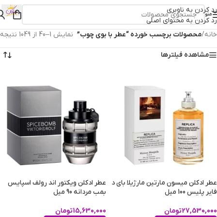
رد کردن به ناوبری
منو
رد کردن به محتوای اصلی
خانه
/
محصولات برچسب خورده “عطر با بوی چوب”
نمایش 1–40 از 1049 نتیجه
مشاهده فیلترها
عطر ادکلن میسون مارتین مارژیلا بای د
عطر ادکلن ویکتور اند رولف اسپایس
فایر پلیس 100 میل
بمب مردانه 90 میل
27,530,000
تومان
15,630,000
تومان