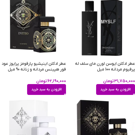
عطر ادکلن ایوسن لورن مای سلف له
عطر ادکلن اینیشیو پارفومز پرایوز عود
پرفیوم مردانه 100 میل
فور هپینس مردانه و زنانه 90 میل
31,750,000
تومان
62,190,000
تومان
افزودن به سبد خرید
افزودن به سبد خرید