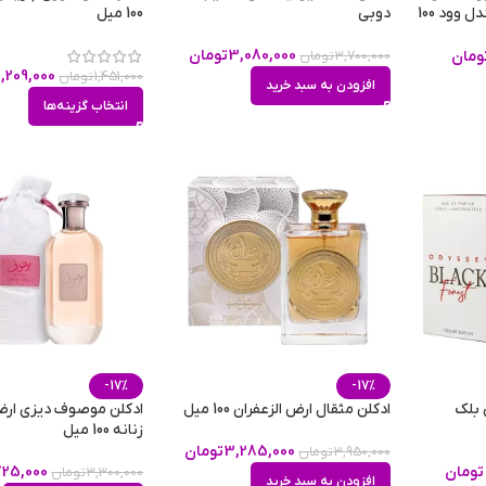
مدل استرانگر ویت یو صندل وود 100
دوبی
100 میل
3,080,000
تومان
ومان
3,700,000
تومان
1,209,000
1,451,000
تومان
افزودن به سبد خرید
انتخاب گزینه‌ها
-17%
-17%
 بلک
ادکلن مثقال ارض الزعفران 100 میل
ادکلن موصوف دیزی ارض 
زنانه 100 میل
3,285,000
تومان
3,950,000
تومان
تومان
725,000
3,300,000
تومان
افزودن به سبد خرید