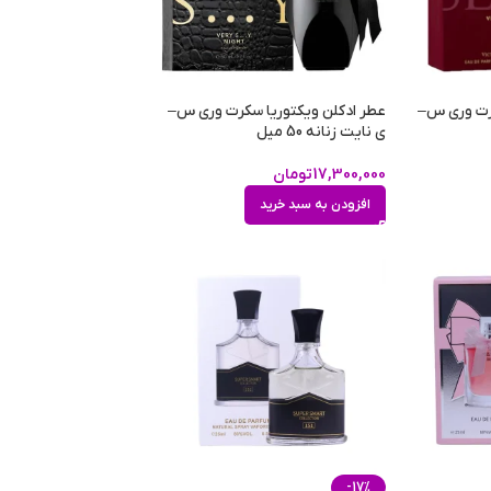
کرت وری س–
عطر ادکلن ویکتوریا سکرت وری س–
ی نایت زنانه 50 میل
17,300,000
تومان
افزودن به سبد خرید
-17%