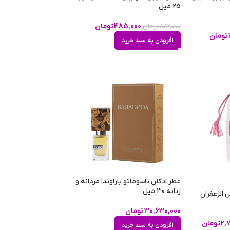
25 میل
485,000
تومان
582,000
تومان
تومان
افزودن به سبد خرید
عطر ادکلن ناسوماتو باراوندا مردانه و
زنانه 30 میل
الزعفران
30,630,000
تومان
2,
تومان
افزودن به سبد خرید