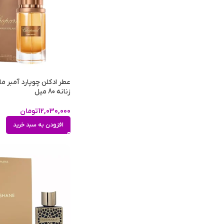
عطر ادکلن چوپارد آمبر مل
زنانه 80 میل
12,030,000
تومان
افزودن به سبد خرید