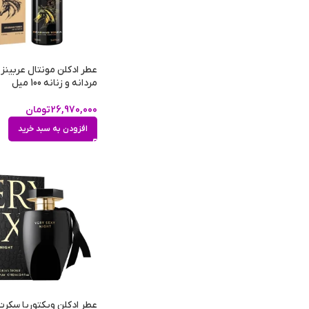
عطر ادکلن مونتال عربینز 
مردانه و زنانه 100 میل
26,970,000
تومان
افزودن به سبد خرید
عطر ادکلن ویکتوریا سکر