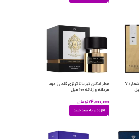
عطر ادکلن روزندو متئو شماره 7
عطر ادکلن تیزیانا ترنزی گلد رز عود
مردانه و زنانه 100 میل
24,000,000
تومان
افزودن به سبد خرید