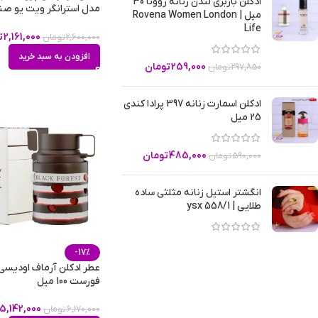
ادکلن باربری لندن زنانه روونا 30
میل | Rovena Women London
میل
Life
2,161,000
ت
2,600,000
تومان
افزودن به سبد خرید
259,000
تومان
297,850
تومان
ادکلن اسمارت زنانه 397 پرادا کندی
25 میل
485,000
تومان
590,000
تومان
انگشتر استیل زنانه مثلثی ساده
طلایی | ysx 558/1
-17%
عطر ادکلن آرماف اودیسی
فورست 100 میل
5,142,000
6,170,000
تومان