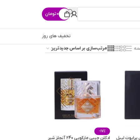
0
تومان
تخفیف های روز
مه
-17%
پرایوت لیبل
ادکلن جیبی مارکویی 240 آنجلز شیر