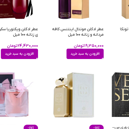
تونکا
عطر ادکلن مونتال اینتنس کافه
عطر ادکلن ویکتوریا س
مردانه و زنانه 100 میل
ی زنانه 100 میل
19,350,000
تومان
24,430,000
تومان
افزودن به سبد خرید
افزودن به سبد خرید
ت وری س–
-17%
-17%