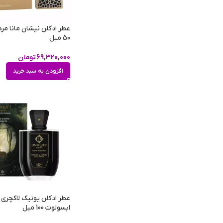
عطر ادکلن نیشان مانا مردا
50 میل
69,320,000
تومان
افزودن به سبد خرید
عطر ادکلن یونیک لاکچری و
ابسولوت 100 میل