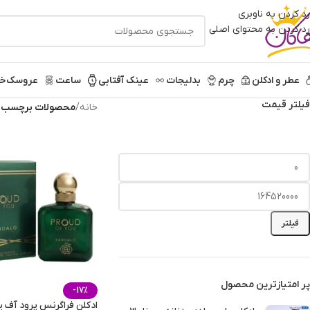
رد کردن به ناوبری
رد کردن به محتوای اصلی
عطر و ادکلن
چرم
بدلیجات
عینک آفتابی
ساعت
عروسک
خر
فیلتر قیمت
خانه
/
محصولات برچسب خو
فیلتر
پر امتیازترین محصول
-17%
ادکلن فراگرنس پرود آف ی