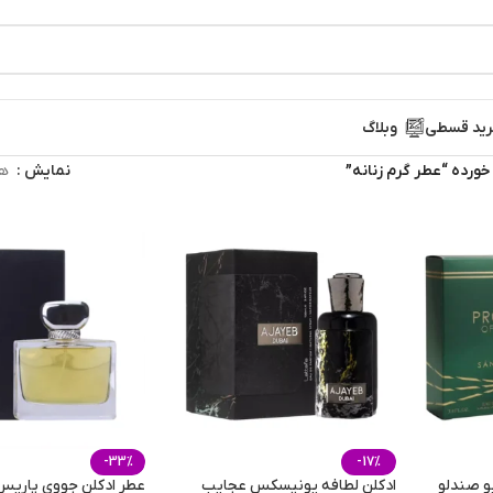
ید قسطی
وبلاگ
رده “عطر گرم زنانه”
نمایش
ه
-33%
-17%
و صندلو
ادکلن لطافه یونیسکس عجایب
عطر ادکلن جووی پاریس 