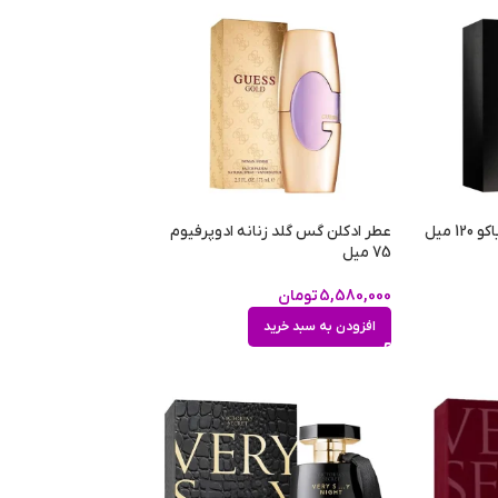
 میل
عطر ادکلن گس گلد زنانه ادوپرفیوم
75 میل
5,580,000
تومان
افزودن به سبد خرید