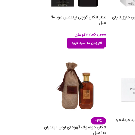
 مارژیلا بای
عطر ادکلن گوچی اینتنس عود 90
میل
32,060,000
تومان
افزودن به سبد خرید
زد مردانه و
-17%
ادکلن موصوف قهوه ای ارض الزعفران
100 میل