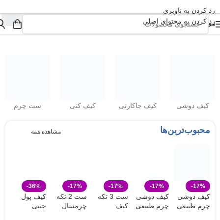
رد کردن به ناوبری
رد کردن به محتوای اصلی
منو
کیف دوشی
کیف جاکارتی
کیف کتی
ست چرم
محبوب‌ترین‌ها
مشاهده همه
-36%
-17%
-17%
-17%
-17%
کیف دوشی
کیف دوشی
ست 3 تکه
ست 2 تکه
کیف پول
چرم طبیعی
چرم طبیعی
کیف
چرمسال
جیبی
سایز کوچک
چرمسال
چرمسال
کیف جیبی و
چرمسال