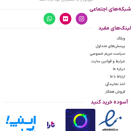
است. در لته‌ی سمت راست، ۳ جای کارت وجود دارد. در قسمت
شبکه‌های اجتماعی
وسط، ۳ جای کارت دیگر و در قسمت پشتی آن ۳ جای کارت دیده
می‌شود. در لته‌ی سوم یک جای مدارک و عکس وجود دارد. جاداری و
استحکام این کیف بی‌نظیر است. چرم طبیعی و خوش‌بوی این کیف،
لینک‌های مفید
لطیف و خوش‌برش است. طراحی بیرونی کیف پول جیبی چرم
پولاریس بسیار زیباست. دوخت مرتب دورتا دور، به همراه پلاک
وبلاگ
برند polaris ظاهر این کیف را زیباتر کرده‌اند. نحوه بسته شدن
پرسش‌های متداول
کیف ساده و به صورت تاشو است و لته‌ها به راحتی روی هم قرار
سیاست حریم خصوصی
می‌گیرند و کیف بسته می‌شود. این کیف در 4 رنگ عسلی، قهوه‌ای
شرایط و قوانین سایت
تیره، قهوه‌ای روشن و مشکی موجود می‌باشد و به‌راحتی می‌توانید
آن را با کیف، کفش، کمربند و بند ساعت خود ست کنید.
درباره ما
ارتباط با ما
اخذ نمایندگی
فروش همکار
آسوده خرید کنید