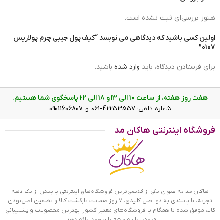
هنوز بررسی‌ای ثبت نشده است.
اولین کسی باشید که دیدگاهی می نویسد “کیف پول جیبی چرم پولاریس
0107”
برای فرستادن دیدگاه، باید
وارد شده
باشید.
هفت روز هفته، از ساعت 10 الی ۱3 و 18 الی ۲2 پاسخگوی شما هستیم.
شماره تلفن: 42253557-۰۶۱ و 09011606807
فروشگاه اینترنتی هاکان مد
کیف پول جیبی چرم پولاریس 0107 قهوه ای روشن
کیف پول جیبی سه لته پولاریس
هاکان مد به عنوان یکی از قدیمی‌ترین فروشگاه‌های اینترنتی با بیش از یک دهه
تجربه، با پایبندی به دو اصل کلیدی، ۷ روز ضمانت بازگشت کالا و تضمین اصل‌بودن
کیف پول جیبی چرم پولاریس، دارای ابعاد 12*9.5 سانتیمتر و به
کالا، موفق شده تا همگام با فروشگاه‌های معتبر کشور، بهترین محصولات و پشتیبانی
صورت سه لته است. قسمت اصلی کیف، محل قرار دادن اسکناس
فروش را به مشتریان خود ارائه دهد.