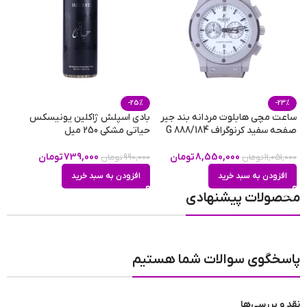
-25%
-23%
ساعت مچی هابلوت مردانه بند جیر
بادی اسپلش ژاکلین یونیسکس
عط
صفحه سفید کرنوگراف G 888/184
حیاتی مشکی 250 میل
0
8,550,000
تومان
739,000
تومان
11,051,000
تومان
990,000
تومان
افزودن به سبد خرید
افزودن به سبد خرید
محصولات پیشنهادی
پاسخگوی سوالات شما هستیم
نقد و بررسی‌ها