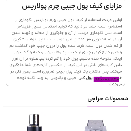
مزایای کیف پول جیبی چرم پولاریس
نحوه بسته شدن
ساده
اولین مزیت استفاده از کیف پول جیبی چرم پولاریس نگهداری از
اسکناس است. حتما می‌دانید که تولید اسکناس بسیار هزینه‌بر
است، پس نگهداری درست از آن و جلوگیری از مچاله و کهنه شدن
آن در صرفه‌جویی هزینه‌های ملی موثر است. دلیل دوم پیشگیری
آستر
پارچه رویال
از گم شدن پول است. بارها شده پول را درون جیب خود گذاشته‌ایم
و حین خارج کردن چیزی از جیب، پول‌ها بیرون ریخته و گاه بدون
اینکه متوجه شده باشیم، پول خود را گم کرده‌ایم. علاوه بر آن قرار
دادن کارت‌های بانکی در این کیف از شکستن کارت‌های شما جلوگیری
جیب داخلی
دارد
می‌کند. پس داشتن یک کیف پول جیبی ضروری است. بطور کلی در
خرید چرم
و
کیف پول کتی
، جیبی و پالتویی، به چند نکته توجه
مشاهده بیشتر
می‌کنیم:
نوع چرم
چرم گاو
استفاده از چرم طبیعی گاوی
محصولات حراجی
طراحی مدرن و کاربرد
قیمت مناسب کیف
تنوع رنگ و قابلیت ست کردن
برند چرم
پولاریس