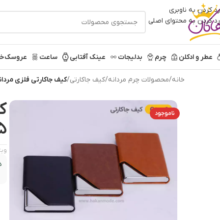
رد کردن به ناوبری
رد کردن به محتوای اصلی
عطر و ادکلن
چرم
بدلیجات
عینک آفتابی
ساعت
عروسک
خر
خانه
/
محصولات چرم مردانه
/
کیف جاکارتی
/
کیف جاکارتی فلزی مردانه 
ک
ناموجود
5
ویژ
د