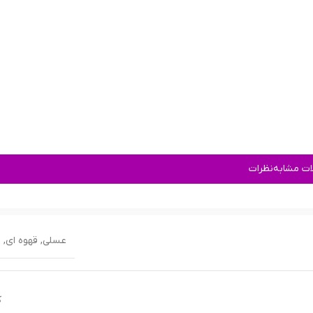
ت مشابه
نظرات
عسلی
,
قهوه ای
,
م
ک