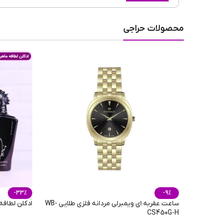
محصولات حراجی
-33%
-9%
ساعت عقربه ای ویمبرلی مردانه فلزی طلایی WB-
ادکلن لطاف
CS450G-H