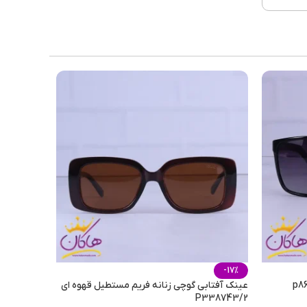
-17%
عینک آفتابی گوچی زنانه فریم مستطیل قهوه ای
P338743/2