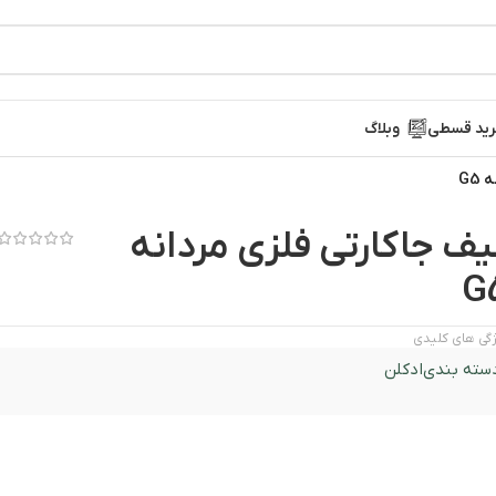
ید قسطی
وبلاگ
G5
یف جاکارتی فلزی مردانه
G
گی های کلیدی
سته بندی
ادکلن