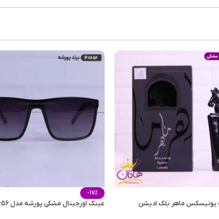
-17%
ه یونیسکس ماهر بلک ادیشن
عینک اورجینال مشکی پورشه مدل p8656