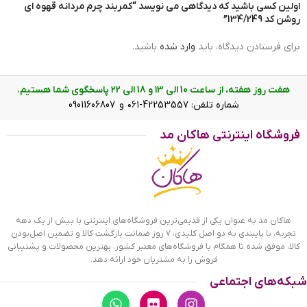
اولین کسی باشید که دیدگاهی می نویسد “کمربند چرم مردانه قهوه ای
روشن کد 134/249”
برای فرستادن دیدگاه، باید
وارد شده
باشید.
هفت روز هفته، از ساعت 10 الی ۱3 و 18 الی ۲2 پاسخگوی شما هستیم.
کمربند چرم مردانه قهوه ای روشن کد 134/249
شماره تلفن: 42253557-۰۶۱ و 09011606807
ویژگی های کمربند چرم مردانه قهوه ای
فروشگاه اینترنتی هاکان مد
روشن کد 134/249
مهمترین چیز در خرید کمربند مردانه توجه به جنس آن است چرا
که مردان اغلب هر روز از کمربند خود استفاده می‌کنند پس لازم
است جنس کمربند دوام لازم را داشته باشد. کمربند چرم مردانه
هاکان مد به عنوان یکی از قدیمی‌ترین فروشگاه‌های اینترنتی با بیش از یک دهه
قهوه ای روشن کد 134/249 از چرم طبیعی گاومیش دوخته شده
تجربه، با پایبندی به دو اصل کلیدی، ۷ روز ضمانت بازگشت کالا و تضمین اصل‌بودن
است. چرم گاومیش به دلیل داشتن ساختار فیبری از استقامت
کالا، موفق شده تا همگام با فروشگاه‌های معتبر کشور، بهترین محصولات و پشتیبانی
بالایی در برابر پارگی برخوردار است. ضمن آنکه ضخامت و وسعت
فروش را به مشتریان خود ارائه دهد.
چرم گاومیش باعث می‌شود کمربند یک لایه و یکدست شود. سگک
شبکه‌های اجتماعی
کمربند نیز از استیل ضدحساسیت و رنگ ثابت ساخته می‌شود تا
همیشه زیبایی خود را حفظ کند. هماهنگ کردن رنگ کمربند با