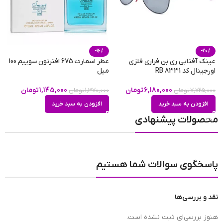
-16%
-20%
عینک آفتابی ری بن فراری فلزی
عطر اسمارت 675 افترنون سوییم 100
ب
اورجینال کد RB 8331
میل
خم
6,180,000
تومان
1,145,000
تومان
7,725,000
تومان
1,370,000
تومان
0
افزودن به سبد خرید
افزودن به سبد خرید
محصولات پیشنهادی
پاسخگوی سوالات شما هستیم
نقد و بررسی‌ها
هنوز بررسی‌ای ثبت نشده است.