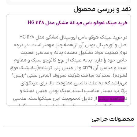
نقد و بررسی محصول
رنگ فریم
مشکی
خرید عینک هوگو باس مردانه مشکی مدل HG 1128
جنس فریم
کائوچو
در خرید عینک هوگو باس اورجینال مشکی مدل HG 1128
اصل و اورجینال بودن آن از همه چیز مهمتر است. در درجه
دوم کیفیت مواد تشکیل دهنده بدنه و عدسی اهمیت
خاص خود را دارد. بدنه عینک از نوع کائوچو سبک و مقاوم
شکل فریم
مربع
است و عدسی آن cr39 و از جنس پلی کربنات(پلاستیک فوق
فشرده) است که ساخت شرکت معروف آلمانی یعنی “زایس”
می‌باشد که به علت داشتن مقاومت بالا برای عینکهای
عرض فریم
129mm
پرکاربرد بسیار مناسب است. سبک بودن جنس دسته و
داشتن انعطاف از دلایل محبوبیت این عینکهاست. عدسی
مشاهده بیشتر
این عینک از نوع یو وی 400 و پلاریزه است. این عینک از
برند معروف Porsche Design
و مناسب برای خانمها و آقایان
جنسیت عینک
زنانه
,
مردانه
محصولات حراجی
است. در
به فرم صورت خود دقت کنید.
خرید عینک دودی