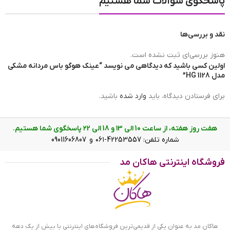
پاسخگوی سوالات شما هستیم
نقد و بررسی‌ها
وزن عینک
25g
هنوز بررسی‌ای ثبت نشده است.
اولین کسی باشید که دیدگاهی می نویسد “عینک هوگو باس مردانه مشکی
مدل HG 1128”
عرض پل
17mm
برای فرستادن دیدگاه، باید
وارد شده
باشید.
هفت روز هفته، از ساعت 10 الی ۱3 و 18 الی ۲2 پاسخگوی شما هستیم.
شماره تلفن: 42253557-۰۶۱ و 09011606807
فروشگاه اینترنتی هاکان مد
ابعاد عینک هوگو باس مردانه مشکی مدل HG 1128
ویژگی عینک هوگو باس اورجینال مشکی مدل HG 1128
فریم این عینک که مهمترین قسمت آن است از نوع تمام
هاکان مد به عنوان یکی از قدیمی‌ترین فروشگاه‌های اینترنتی با بیش از یک دهه