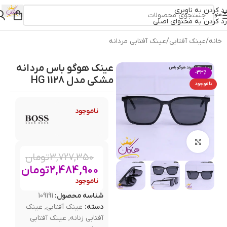
رد کردن به ناوبری
منو
رد کردن به محتوای اصلی
خانه
/
عینک آفتابی
/
عینک آفتابی مردانه
عینک هوگو باس مردانه
-33%
مشکی مدل HG 1128
ناموجود
ناموجود
بزرگنمایی تصویر
3,727,350
تومان
2,484,900
تومان
ناموجود
شناسه محصول:
109191
دسته:
عینک آفتابی
,
عینک
آفتابی زنانه
,
عینک آفتابی