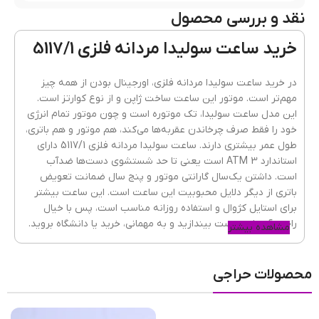
نقد و بررسی محصول
جنس قاب
فلزی(استیل)
خرید ساعت سولیدا مردانه فلزی 5117/1
رنگ بند
مشکی
در خرید ساعت سولیدا مردانه فلزی، اورجینال بودن از همه چیز
مهم‌تر است. موتور این ساعت ساخت ژاپن و از نوع کوارتز است.
این مدل ساعت سولیدا، تک موتوره است و چون موتور تمام انرژی
خود را فقط صرف چرخاندن عقربه‌ها می‌کند، هم موتور و هم باتری،
جنسیت ساعت
مردانه
طول عمر بیشتری دارند. ساعت سولیدا مردانه فلزی 5117/1 دارای
استاندارد 3 ATM است یعنی تا حد شستشوی دست‌ها ضدآب
است. داشتن یک‌سال گارانتی موتور و پنج سال ضمانت تعویض
باتری از دیگر دلایل محبوبیت این ساعت است. این ساعت بیشتر
جنس شیشه
ضدخش
,
کریستال معدنی
برای استایل کژوال و استفاده روزانه مناسب است، پس با خیال
راحت آن را به دست بیندازید و به مهمانی، خرید یا دانشگاه بروید.
مشاهده بیشتر
گارانتی
یکسال گارانتی موتور و پنج سال باتری
محصولات حراجی