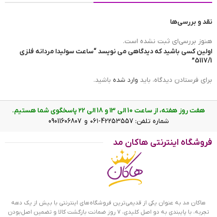
نقد و بررسی‌ها
ضد آب
در حد شست و شوی دست(3ATM)
هنوز بررسی‌ای ثبت نشده است.
اولین کسی باشید که دیدگاهی می نویسد “ساعت سولیدا مردانه فلزی
5117/1”
رنگ صفحه
خاکستری
برای فرستادن دیدگاه، باید
وارد شده
باشید.
هفت روز هفته، از ساعت 10 الی ۱3 و 18 الی ۲2 پاسخگوی شما هستیم.
نوع نمایش
عقربه ای(آنالوگ)
شماره تلفن: 42253557-۰۶۱ و 09011606807
فروشگاه اینترنتی هاکان مد
صفحه ساعت سولیدا مردانه فلزی 5117/1
ویژگی ساعت سولیدا مردانه فلزی 5117/1
ساعت سولیدا مردانه فلزی 5117/1 ظاهری کلاسیک و جذاب دارد.
اصلی‌ترین چیزی که در ساعت مردانه سولیدا توجه ما را به خود
هاکان مد به عنوان یکی از قدیمی‌ترین فروشگاه‌های اینترنتی با بیش از یک دهه
تجربه، با پایبندی به دو اصل کلیدی، ۷ روز ضمانت بازگشت کالا و تضمین اصل‌بودن
جلب می‌کند، هم‌خوانی رنگ بند با قاب مشکی ساعت است. اگر به