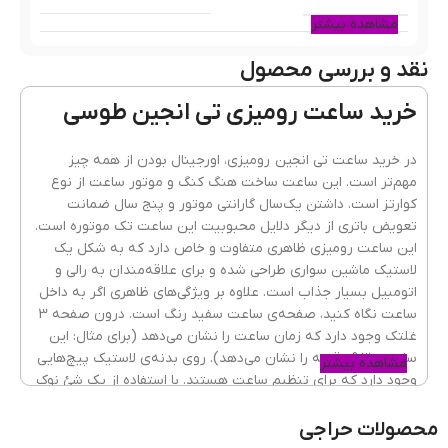
مشاهده بیشتر
نقد و بررسی محصول
گارانتی
یکسال گارانتی موتور و پنج سال باتری
خرید ساعت رومیزی تی انجین طوسی
تعداد موتور
تک موتور
در خرید ساعت تی انجین رومیزی، اورجینال بودن از همه چیز
مهم‌تر است. این ساعت ساخت هنگ کنگ و موتور ساعت از نوع
کوارتز است. داشتن یک‌سال گارانتی موتور و پنج سال ضمانت
تعویض باتری از دیگر دلایل محبوبیت این ساعت تک موتوره است.
مبدا برند ساعت
هنگ کنگ
این ساعت رومیزی ظاهری متفاوت و خاص دارد که به شکل یک
لاستیک ماشین سواری طراحی شده و برای علاقه‌مندان به رالی و
اتومبیل بسیار جذاب است. علاوه بر ویژگی‌های ظاهری اگر به داخل
ساعت نگاه کنید، صفحه‌ی ساعت سفید رنگ است. درون صفحه 3
برند ساعت
T ENGINE | تی ان جین
غلتک وجود دارد که زمان ساعت را نشان می‌دهد (برای مثال: این
ساعت 9:30 دقیقه را نشان می‌دهد). روی بدنه‌ی لاستیک پیچ‌هایی
مشاهده بیشتر
وجود دارد که برای تنظیم ساعت هستند. با استفاده از یک شئ نوک
تیز مانند سوزن می‌توانید ساعت را تنظیم کنید. نام
برند ساعت تی
رنگ صفحه
سفید
انجین
بالای صفحه ساعت دیده می‌شود.
محصولات حراجی