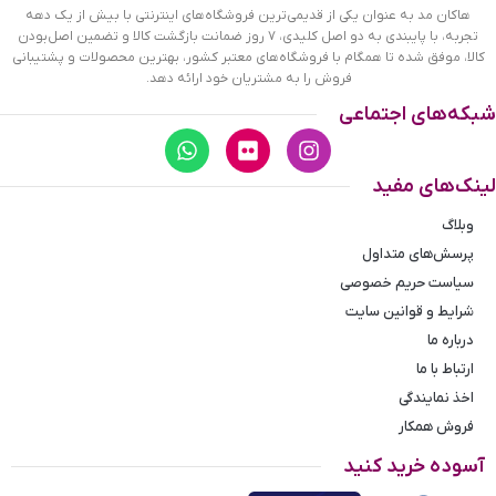
طوسی
هاکان مد به عنوان یکی از قدیمی‌ترین فروشگاه‌های اینترنتی با بیش از یک دهه
تجربه، با پایبندی به دو اصل کلیدی، ۷ روز ضمانت بازگشت کالا و تضمین اصل‌بودن
قیمت ساعت تی ان جین مردانه لاستیکی در میان ساعت‌های سطح
کالا، موفق شده تا همگام با فروشگاه‌های معتبر کشور، بهترین محصولات و پشتیبانی
فروش را به مشتریان خود ارائه دهد.
بازار، اقتصادی و مناسب است. قیمت ساعت تی ان جین باتوجه به
کیفیت بالای آن و داشتن موتور ژاپنی اصل و ضمانت‌نامه معتبر،
شبکه‌های اجتماعی
گران نیست و در دسته ساعت‌های مقرون به‌صرفه قرار می‌گیرد.
پس هنگام خرید ساعت رومیزی توجه داشته باشید که چند عامل
در تعیین قیمت این ساعت موثر است:
لینک‌های مفید
اورجینال بودن
وبلاگ
داشتن کارت گارانتی
پرسش‌های متداول
هاکان مد با داشتن نمایندگی بیش از 30 برند ساعت مطرح، امکان
سیاست حریم خصوصی
خرید عمده ساعت را برای شما فراهم کرده است. شما می‌توانید
شرایط و قوانین سایت
مدل‌های مختلف ساعت را در سایت ببینید و از میان
ساعت‌های
درباره ما
مچی
مردانه و زنانه و بچه‌گانه، مدل‌های مورد نظر خود را انتخاب
ارتباط با ما
کنید. اگر قصد خرید عمده ساعت رومیزی را دارید با شماره‌های
اخذ نمایندگی
موجود در سایت تماس بگیرید و از تخفیفات ویژه فروش عمده
بهره‌مند شوید.
فروش همکار
آسوده خرید کنید