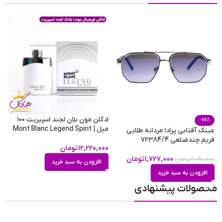
نوع نمایش
غلتکی
ادکلن مون بلان لجند اسپیریت ۱۰۰
-17%
میل | Mont Blanc Legend Spirit
عینک آفتابی پرادا مردانه طلایی
ک
فریم چندضلعی 72384/4
کد
12,220,000
تومان
1,727,000
تومان
2,090,000
تومان
0
افزودن به سبد خرید
افزودن به سبد خرید
محصولات پیشنهادی