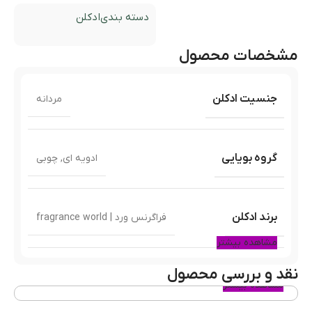
دسته بندی
ادکلن
مشخصات محصول
جنسیت ادکلن
مردانه
گروه بویایی
ادویه ای
,
چوبی
برند ادکلن
فراگرنس ورد | fragrance world
مشاهده بیشتر
نقد و بررسی محصول
مشابه ادکلن
paco rabanne – 1Million
مشاهده بیشتر