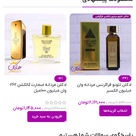
فصل
پاییز
,
زمستان
حجم
10 میلی لیتر
,
100 میلی لیتر
,
5 میلی لیتر
-16%
-34%
ادکلن لئونو فراگرنس مردانه وان
ادکلن مردانه اسمارت کالکشن 262
میلیون الکسیر
وان میلیون 100میل
2,161,000
تومان
2,593,000
تومان
1,145,000
تومان
1,370,000
تومان
انتخاب گزینه‌ها
افزودن به سبد خرید
پاسخگوی سوالات شما هستیم