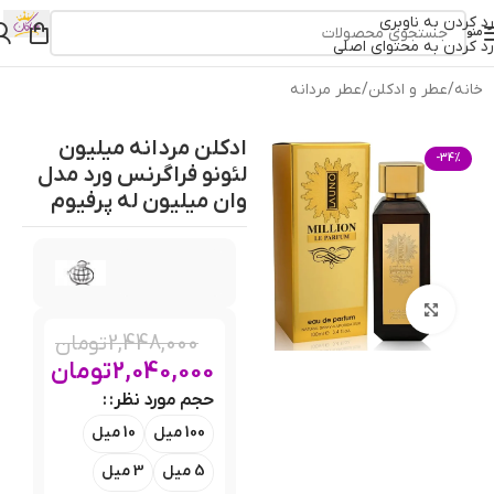
رد کردن به ناوبری
منو
رد کردن به محتوای اصلی
خانه
/
عطر و ادکلن
/
عطر مردانه
ادکلن مردانه میلیون
-34%
لئونو فراگرنس ورد مدل
وان میلیون له پرفیوم
بزرگنمایی تصویر
2,448,000
تومان
2,040,000
تومان
حجم مورد نظر:
100 میل
10 میل
5 میل
3 میل