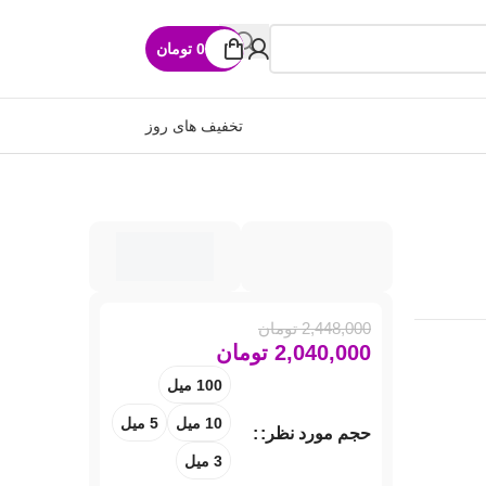
0
تومان
تخفیف های روز
2,448,000
تومان
2,040,000
تومان
100 میل
10 میل
5 میل
حجم مورد نظر:
3 میل