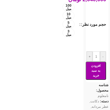
100
میل
10
میل
5
حجم مورد نظر:
میل
3
میل
+
-
افزودن
به سبد
خرید
شناسه
محصول:
نامعلوم
دسته:
دکانت
,
عطر مردانه
,