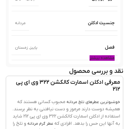
جنسیت ادکلن
مردانه
فصل
پاییز
,
زمستان
مشاهده بیشتر
نقد و بررسی محصول
مناسب برای
قرارهای عاشقانه
معرفی ادکلن اسمارت کالکشن 322 وی ای پی
212
حجم
100 میلی لیتر
محبوب کسانی هستند که
خوشبوترین عطرهای تلخ مردانه
همیشه دوست دارند مرموز و دست نیافتنی به نظر برسند.
استفاده از ادکلن اسمارت کالکشن 322 وی ای پی 212 شاید
برند ادکلن
اسمارت کالکشن / smart collection
به آنها این حس را بدهد. افرادی که
و تلخ را
عطر گرم مردانه