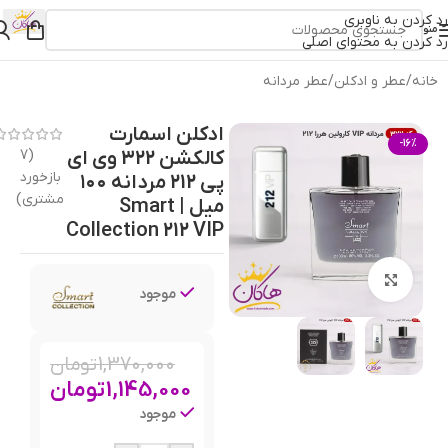
رد کردن به ناوبری
منو
رد کردن به محتوای اصلی
خانه
/
عطر و ادکلن
/
عطر مردانه
ادکلن اسمارت
-16%
کالکشن 322 وی ای
7
(
بازخورد
پی 212 مردانه ۱۰۰
مشتری)
میل | Smart
Collection 212 VIP
بزرگنمایی تصویر
موجود
1,370,000
تومان
1,145,000
تومان
موجود