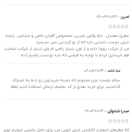
کالکشن 322 وی ای پی 212 مردانه آن را گزینه خوبی برای
هدیه و سوغات کرده است. وجود قیمت مناسب و منصفانه
امین
–
2024-03-26
نسبت به کیفیت را هم در نظر داشته باشید.
همچنین شما می‌توانید در سایت، انواع
ادکلن
اسمارت
۱۵
عطری معتدل ، تلخ وکمی شیرین مخصوص آقایان خاص و جنتلمن .رایحه
میل
و
ادکلن
اسمارت
۲۵
میل
را مشاهده کنید تا چندین نمونه از
خیلی دوست داشتنی داره که از بو کردنش سیر نمیشید
روایح مورد علاقه خود را انتخاب و امتحان کنید و هر کدام که
من از شرکت روونا دارم و از اون بسیار راضی ام ولی اینبار از شرکت اسمارت
بیشتر مورد پسندتان بود را خریداری کرده و به عطرامضای خود
هم خریداری کردم با توجه به قیمتی که داره تونست راضیم کنه
تبدیل کنید.
ندا ذات
–
2024-05-06
خرید و قیمت ادکلن اسمارت کالکشن
سلام دوست عزیز ممنونم که تجربه خریدتون رو با ما به اشتراک
گذاشتید. برای خرید بعدی از کد تخفیف ارسالی استفاده کنید لطفا.
قیمت ادکلنهای اسمارت بسیار مناسب است. به‌صرفه
بودن
قیمت ادکلن اسمارت کالکش
به شما این امکان را
ن
می‌دهد که به جای یک ادکلن ثابت، چند ادکلن با روایح
مختلف تهیه کنید و در هر فضایی ادکلن مناسب با آن را
صدرا شلتوکی
–
2024-04-21
استفاده کنید. در این کالکشن می‌توانید ادکلنهای
مخصوص به فصول مختلف، همچنین جذابترین عطرهای
کلا عطرهای اسمارت کالکشن خیلی خوبن من برای داخل ماشین میخرم توی
زنانه و مردانه را پیدا کنید. برای دیدن سایر ادکلن های