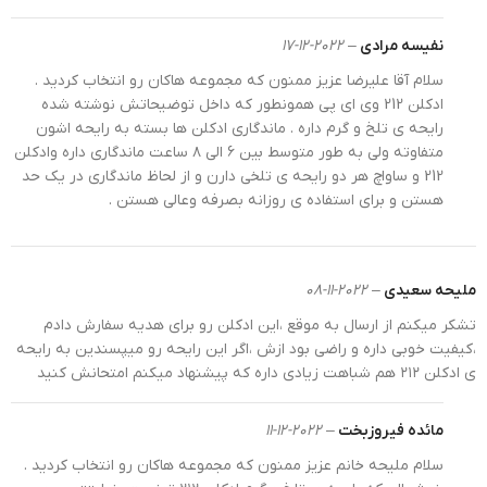
نفیسه مرادی
–
2022-12-17
سلام آقا علیرضا عزیز ممنون که مجموعه هاکان رو انتخاب کردید .
ادکلن 212 وی ای پی همونطور که داخل توضیحاتش نوشته شده
ادکلن اسمارت کالکشن 322 وی ای پی 212 کنار اورجینال
رایحه ی تلخ و گرم داره . ماندگاری ادکلن ها بسته به رایحه اشون
متفاوته ولی به طور متوسط بین ۶ الی ۸ ساعت ماندگاری داره وادکلن
آشنایی با برند اسمارت کالکشن
212 و ساواچ هر دو رایحه ی تلخی دارن و از لحاظ ماندگاری در یک حد
هستن و برای استفاده ی روزانه بصرفه وعالی هستن .
اسمارت کالکشن یک برند اماراتی است. همانطور که می
دانید smart به معنی هوشمند است، این نام بسیار
هوشمندانه انتخاب شده است چرا که در دنیای خرید عطر و
ملیحه سعیدی
–
2022-11-08
ادکلن که دست بسیار است، تولیدکننده اسمارت یک راه
تشکر میکنم از ارسال به موقع ،این ادکلن رو برای هدیه سفارش دادم
ساده برای داشتن رایحه‌ی عطرهای مشهور را پیدا کرده است.
،کیفیت خوبی داره و راضی بود ازش ،اگر این رایحه رو میپسندین به رایحه
تولید نزدیک به 500 رایحه از
و
خوشبوترین عطرهای زنانه
ی ادکلن ۲۱۲ هم شباهت زیادی داره که پیشنهاد میکنم امتحانش کنید
دنیا در یک جا و با نام اسمارت
بهترین ادکلن‌های مردانه
کالکشن، دسترسی شما به این عطرها را آسان کرده است.
مائده فیروزبخت
–
2022-12-11
برند اسمارت کالکشن خود را تابع قانون کپی رایت می‌داند و
سلام ملیحه خانم عزیز ممنون که مجموعه هاکان رو انتخاب کردید .
به همین دلیل هم جعبه و هم بطری محصول خود را