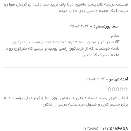
قسمت دریچه کاندیشنر ماشین دوتا پاف بزنید بعد دکمه ی گردش هوا رو
اسمارت کالکشن با ما همراه باشید و
را
خرید عطرهای خوشبو
بزنید تا یک هفته ماشین بوی خوب میده
در
هاکان مد
تجربه کنید.
اسما پورمحمود
–
2024-04-25
سلام
آقا صدرا عزیز ممنون که همراه مجموعه هاکان هستید. مبارکتون
باشه خوشحالم که از خریدتون راضی بودید و مرسی که نظرتون رو با
ما به اشتراک گذاشتین .
آمنه مهاجر
–
2024-08-31
ادکلن امروز رسید دستم واقعن عالیه.من بوی تلخ و گرم خیلی دوست دارم
برای محیط کاری و فصول سرد عالیه.مرسی از هاکان
2025-11-15
–
09015984858