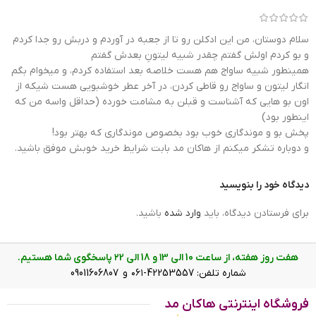
سلام دوستان، من این ادکلن رو تا از جعبه در آوردم و دربش رو جدا کردم
و بو کردم اولش گفتم چقدر شبیه لیتونِ بعدش گفتم
همینطور شبیه ساواج هم هست خلاصه بعد استفاده کردم، و میخوام بگم
انگار لیتون و ساواج رو قاطی کردن، در آخر عطر خوشبویی هست شیکه از
اون بو هایی که آشناست و قبلن به مشامت خورده (حداقل واسه من که
اینطور بود)
پخش بو و موندگاری خوب بود بخصوص موندگاری که بهتر بود!
و دوباره تشکر میکنم از هاکان مد بابت شرایط خرید خوبش موفق باشید.
دیدگاه خود را بنویسید
برای فرستادن دیدگاه، باید
وارد شده
باشید.
هفت روز هفته، از ساعت 10 الی ۱3 و 18 الی ۲2 پاسخگوی شما هستیم.
شماره تلفن: 42253557-۰۶۱ و 09011606807
فروشگاه اینترنتی هاکان مد