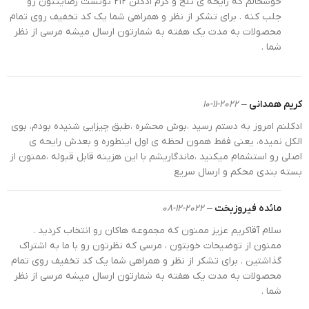
خوشحالم که رایحه ی تلخ و گرم ادکلن ۲۱۲ تونست رضایتتون رو
متفاوت از برند اصلی طراحی کرده است. تمام اسمارت
جلب کنه . برای تشکر از نظر و همراهی شما یک کد تخفیف روی تمام
محصولات به مدت یک هفته به شمارتون ارسال میشه مرسی از نظر
کالکشن های 100 میل دارای بطری شیشه‌ای شفاف به شکل
شما .
تقریبا مربع هستند و مایع رنگی درون آنها حس و حال هر
عطر را نشان می‌دهد. همین یکسان بودن بطری ها یکی از
ویژگی های خاص برند اسمارت کالکشن است. مدل
مینیاتوری 25 میل اسمارت کالکشن که مشابه ادکلن
کریم همدانی
–
2022-11-10
اورجینال است در ابعاد کوچکتری ساخته شده تا هر گونه
ادکلنم امروز به دستم رسید ،بوش محشره ،طبق چیزایی شنیده بودم، بوی
شک و شبهه‌ای را برطرف کند. با
بهترین
خرید ادکلن شرکتی
الکل نمیده، یعنی فقط همون لحظه ی اول اینطوره و بعدش رایحه ی
رایحه‌ها را با مناسب‌ترین قیمت خواهید داشت.
اصلی رو استشمام میکنید ،ماندگاریشم با این هزینه قابل قبوله ،ممنون از
بسته بندی محکم و ارسال سریع
ویژگی های ادکلن اسمارت کالکشن 322
مائده فیروزبخت
–
2022-12-08
ادکلن اسمارت کالکشن به چند دلیل در بین عطربازان
سلام آقاکریم عزیز ممنون که مجموعه هاکان رو انتخاب کردید .
محبوب است. تنوع بسیار بالای کالکشن اسمارت به شما
ممنون از توضیحات خوبتون ، مرسی که نظرتون رو با ما به اشتراک
کمک می‌ کند تا ادکلن مورد علاقه‌ی خود را با کیفیت مطلوب
گذاشتین . برای تشکر از نظر و همراهی شما یک کد تخفیف روی تمام
بخرید و از داشتن آن لذت ببرید. نزدیکی به رایحه‌ی اصلی و
محصولات به مدت یک هفته به شمارتون ارسال میشه مرسی از نظر
ماندگاری بین 6 تا 8 ساعت یکی دیگر از دلایل محبوبیت این
شما .
ادکلن است. بسته بندی شکیل و مناسب ادکلن اسمارت