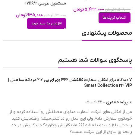
منصفانه، کیفیت مطلوبی دارد. ادکلن اصل دارای سه نت
مستطیل طوسی 27116/2
م
ابتدایی، میانی و پایه است که پیچیدگی خاصی ایجاد
5,423,000
تومان
6,508,000
تومان
طبع رایحه
تلخ
,
گرم
935,000
تومان
1,131,000
تومان
می‌کند، به طوری که وقتی عطر را استشمام می‌کنید بعد از
0
انتخاب گزینه‌ها
کمی تمرکز گروههای بویایی آن را تشخیص می‌دهید اما در
افزودن به سبد خرید
اسمارت کالکشن کد 322 خط بو، روشن و سر راست و بیشتر
محصولات پیشنهادی
شامل نت پایه می‌شود.
پاسخگوی سوالات شما هستیم
7 دیدگاه برای
ادکلن اسمارت کالکشن 322 وی ای پی 212 مردانه ۱۰۰ میل |
Smart Collection 212 VIP
علیرضا مظفری
–
2022-11-05
من از ادکلن های شرکت اسمارت مدلهای مختلفش رو استفاده کردم و از
خودتون سفارش دادم ولی این مدل رو نداشتم،میشه راهنمایش کنید
رایحش تلخ و تنده یا ملایم؟؟؟ ماندگاریش چطوره؟ ماندگاریش در حد
رایحه ی ساواچ از این شرکت هست؟