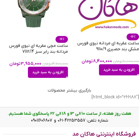
-16%
-16%
ساعت عقربه ای مردانه نیوی فورس
ساعت مچی عقربه ای نیوی فورس
مشکی بند حصیری 9110/9
مردانه بند رابر سبز 7112/4
8,400,000
تومان
10,000,000
تومان
3,955,000
تومان
4,700,000
تومان
افزودن به سبد خرید
افزودن به سبد خرید
بارگیری بیشتر محصولات
[html_block id=”266188″]
هفت روز هفته، از ساعت 10 الی ۱3 و 18 الی ۲2 پاسخگوی شما هستیم.
شماره تلفن: 42253557-۰۶۱ و 09011606807
فروشگاه اینترنتی هاکان مد