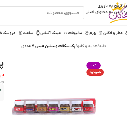
رد کردن به ناوبری
رد کردن به محتوای اصلی
عطر و ادکلن
چرم
بدلیجات
عینک آفتابی
ساعت
عروسک
خر
خانه
/
هدیه و کادو
/
پک شکلات ولنتاین مینی 7 عددی
پک
-7%
ناموجود
این
ویژ
د