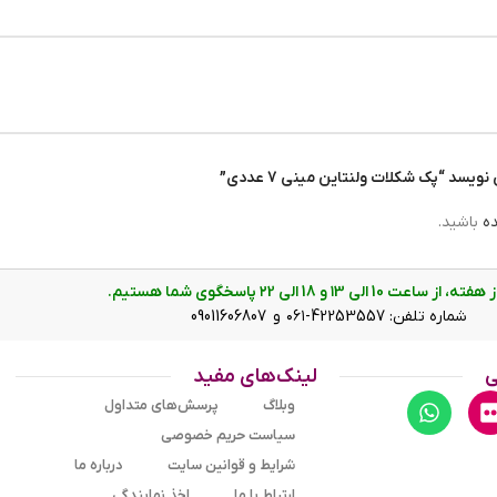
سد “پک شکلات ولنتاین مینی 7 عددی”
ده
باشید.
ت 10 الی ۱3 و 18 الی ۲2 پاسخگوی شما هستیم.
شماره تلفن: 42253557-۰۶۱ و 09011606807
ی
لینک‌های مفید
وبلاگ
پرسش‌های متداول
سیاست حریم خصوصی
شرایط و قوانین سایت
درباره ما
ارتباط با ما
اخذ نمایندگی