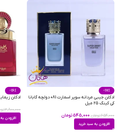
-16%
-17%
ادکلن جیبی مردانه سوپر اسمارت 081 دولچه گابانا
ادکلن زیمایا
کی کینگ 25 میل
3,800,000
توم
545,000
تومان
654,000
تومان
افزودن به 
افزودن به سبد خرید