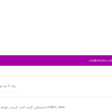
ت مشابه
نظرات
پک 7 عددی
twix
,
m&m
,
اسنیکرز
,
کیت کت
,
کیندر
,
نوتلا
,