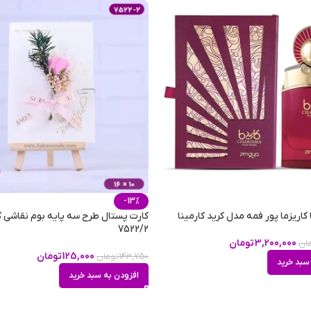
-13%
 کاریزما پور فمه مدل کرید کارمینا
کارت پستال طرح سه پایه بوم نقاشی 
7522/2
3,200,000
تومان
ان
125,000
تومان
143,750
تومان
سبد خرید
افزودن به سبد خرید