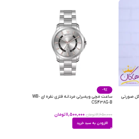
-9%
گل صورتی
ساعت مچی ویمبرلی مردانه فلزی نقره ای WB-
CS438G-B
11,500,000
تومان
12,650,000
تومان
افزودن به سبد خرید