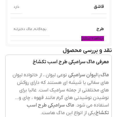
قاشق
دارد
طرح
بچه‌گانه
,
ماگ دخترانه
مشاهده بیشتر
نقد و بررسی محصول
رنگ ماگ
آبی
,
سفید
,
صورتی
معرفی ماگ سرامیکی طرح اسب تکشاخ
انتخاب مدل:
A
,
B
,
C
,
D
ماگ
یا
لیوان سرامیکی
نوعی لیوان ، از خانواده لیوان
های سفالی یا شیشه ای هستند که دارای روکش
های مختلفتی از جمله سرامیک است. غالبا برای
نوشیدن نوشیدنی های گرم مانند قهوه ، چای و…
استفاده می شود.
ماگ سرامیکی طرح اسب
تکشاخ
یکی از انواع این ماگ هاست.