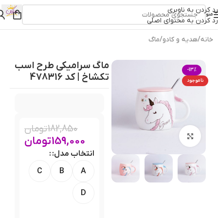
رد کردن به ناوبری
منو
رد کردن به محتوای اصلی
خانه
/
هدیه و کادو
/
ماگ
ماگ سرامیکی طرح اسب
-13%
تکشاخ | کد 478316
ناموجود
182,850
تومان
بزرگنمایی تصویر
159,000
تومان
انتخاب مدل:
C
B
A
D