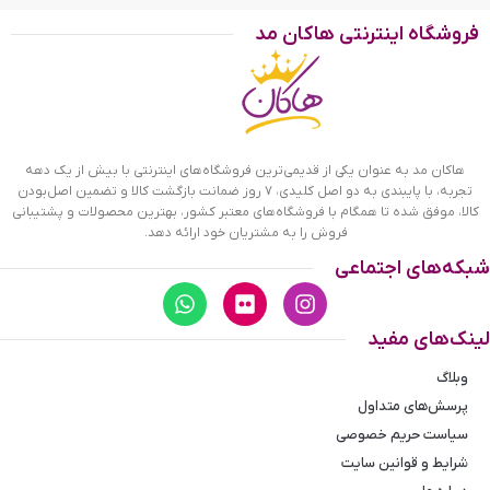
هستید. همین امر سبب شده است که ماگ‌ها به
فروشگاه اینترنتی هاکان مد
یکی از گزینه‌های اصلی و همیشگی در لیست
هدیه و
تبلیغاتی دربیایند.
کادو
این روزها اما مسئله فرق می‌کند؛ دیگر کمتر کسی را
می‌بینید که با نام ماگ غریبه باشد. به جرات می‌توان
هاکان مد به عنوان یکی از قدیمی‌ترین فروشگاه‌های اینترنتی با بیش از یک دهه
حتی ادعا کرد که کمتر کسی پیدا می‌شود که از این
تجربه، با پایبندی به دو اصل کلیدی، ۷ روز ضمانت بازگشت کالا و تضمین اصل‌بودن
کالا، موفق شده تا همگام با فروشگاه‌های معتبر کشور، بهترین محصولات و پشتیبانی
لیوان‌های زیبا خوشش نیاید؛ به گونه‌ای که حتی
فروش را به مشتریان خود ارائه دهد.
افرادی را می‌بینیم که کلکسیونی از ماگ‌ها در
شبکه‌های اجتماعی
طرح‌های مختلف دارند.
لینک‌های مفید
وبلاگ
پرسش‌های متداول
سیاست حریم خصوصی
شرایط و قوانین سایت