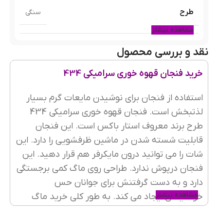
طرح
سنگی
مشاهده بیشتر
نقد و بررسی محصول
قطر
5cm
خرید فنجان قهوه خوری سرامیکی 434
ارتفاع
5cm
استفاده از فنجان برای نوشیدن مایعات گرم بسیار
لذتبخش است. فنجان قهوه خوری سرامیکی 434
طرح برند معروف استار باکس است. این فنجان
قابلیت شسته شدن در ماشین ظرفشویی را دارد. این
شات را می توانید درون مایکرفر هم قرار دهید. این
فنجان درپوش ندارد. طراحی روی ماگ کمی برجستگی
دارد و به دست گرفتنش برای جوانان حس
مشاهده بیشتر
خوشایندی ایجاد می کند. به طور کلی خرید ماگ
محدودیت سنی ندارد و همه افراد خانواده می توانند