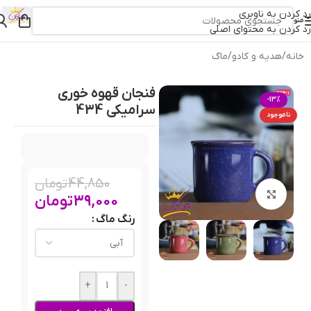
رد کردن به ناوبری
منو
رد کردن به محتوای اصلی
خانه
/
هدیه و کادو
/
ماگ
فنجان قهوه خوری
-13%
سرامیکی 434
ناموجود
44,850
تومان
بزرگنمایی تصویر
39,000
تومان
رنگ ماگ
+
-