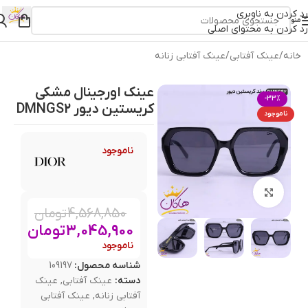
رد کردن به ناوبری
منو
رد کردن به محتوای اصلی
خانه
/
عینک آفتابی
/
عینک آفتابی زنانه
عینک اورجینال مشکی
-33%
کریستین دیور DMNGS2
ناموجود
ناموجود
بزرگنمایی تصویر
4,568,850
تومان
3,045,900
تومان
ناموجود
شناسه محصول:
109197
دسته:
عینک آفتابی
,
عینک
آفتابی زنانه
,
عینک آفتابی