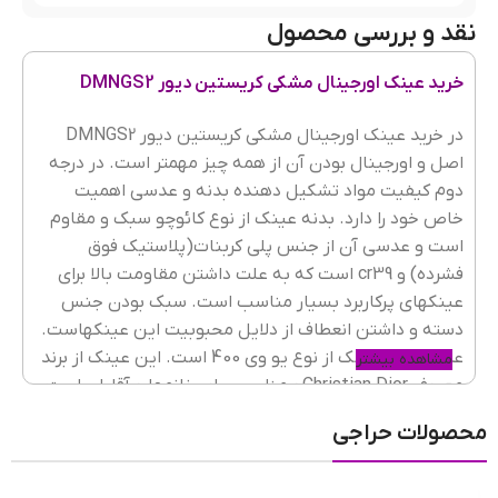
نقد و بررسی محصول
رنگ فریم
مشکی
خرید عینک اورجینال مشکی کریستین دیور DMNGS2
جنس فریم
کائوچو
در خرید عینک اورجینال مشکی کریستین دیور DMNGS2
اصل و اورجینال بودن آن از همه چیز مهمتر است. در درجه
دوم کیفیت مواد تشکیل دهنده بدنه و عدسی اهمیت
خاص خود را دارد. بدنه عینک از نوع کائوچو سبک و مقاوم
شکل فریم
چند ضلعی
است و عدسی آن از جنس پلی کربنات(پلاستیک فوق
فشرده) و cr39 است که به علت داشتن مقاومت بالا برای
عینکهای پرکاربرد بسیار مناسب است. سبک بودن جنس
عرض فریم
130mm
دسته و داشتن انعطاف از دلایل محبوبیت این عینکهاست.
عدسی این عینک از نوع یو وی 400 است. این عینک از برند
مشاهده بیشتر
معروف Christian Dior
و مناسب برای خانمها و آقایان است.
در
به فرم صورت خود دقت کنید.
نوع فریم عینک
خرید عینک دودی
تمام فریم
محصولات حراجی