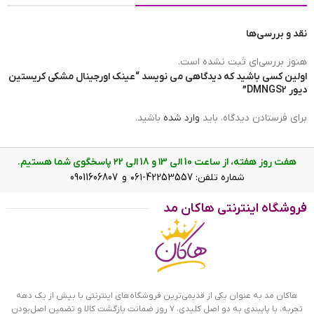
نقد و بررسی‌ها
هنوز بررسی‌ای ثبت نشده است.
اولین کسی باشید که دیدگاهی می نویسد “عینک اورجینال مشکی کریستین
دیور DMNGS2”
برای فرستادن دیدگاه، باید
وارد شده
باشید.
هفت روز هفته، از ساعت 10 الی ۱3 و 18 الی ۲2 پاسخگوی شما هستیم.
شماره تلفن: 42253557-۰۶۱ و 09011606807
فروشگاه اینترنتی هاکان مد
ابعاد عینک اورجینال مشکی کریستین دیور DMNGS2
ویژگی عینک اورجینال مشکی کریستین دیور DMNGS2
فریم این عینک که مهمترین قسمت آن است از نوع تمام
هاکان مد به عنوان یکی از قدیمی‌ترین فروشگاه‌های اینترنتی با بیش از یک دهه
فریم و از مدل چند ضلعی است. این فریم مشکی جذاب به
تجربه، با پایبندی به دو اصل کلیدی، ۷ روز ضمانت بازگشت کالا و تضمین اصل‌بودن