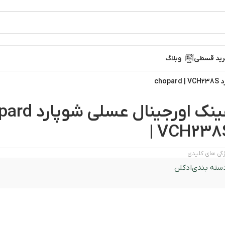
ید قسطی
وبلاگ
cho
عینک اورجینال عسلی
| VCH238
گی های کلیدی
سته بندی
ادکلن