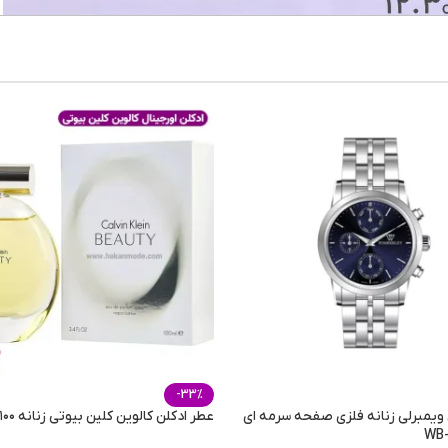
تمام
قه
CR39
,
پلی ک
UV400(یووی 400)
m
-33%
یمبرلی زنانه فلزی صفحه سرمه ای
عطر ادکلن کالوین کلین بیوتی زنانه ۱۰۰ میل
WB