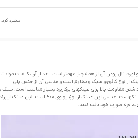
بیضی
,
گرد
,
ک
ینک اورجینال عسلی شوپارد VCH238S اصل و اورجینال بودن آن از همه چیز مهمتر است. بعد از آن، کیفیت موا
نک از نوع کائوچو سبک و مقاوم است و عدسی آن از جنس پلی
ه) و cr39 است که به علت داشتن مقاومت بالا برای عینکهای پرکاربرد بسیار مناسب است. سبک
جنس دسته و داشتن انعطاف از دلایل محبوبیت این عینکهاست. عدسی این عینک از نوع یو وی 00
گر
به فرم صورت خود دقت کنید.
mm