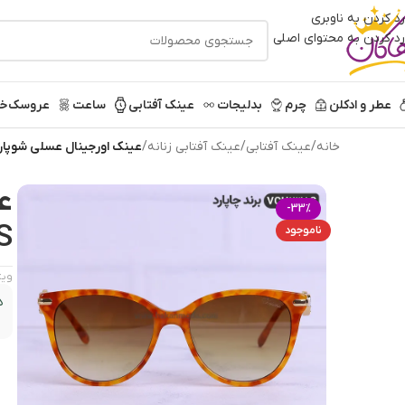
رد کردن به ناوبری
رد کردن به محتوای اصلی
عطر و ادکلن
چرم
بدلیجات
عینک آفتابی
ساعت
عروسک
خر
خانه
/
عینک آفتابی
/
عینک آفتابی زنانه
/
عینک اورجینال عسلی شوپارد pard | VCH238S
-33%
S
ناموجود
ویژ
د