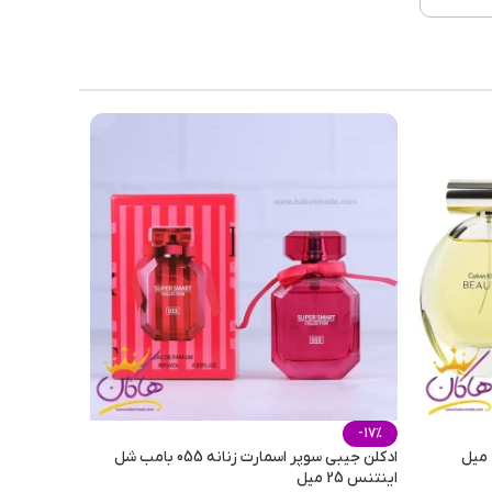
 فریم
وه ای
ربنات
53m
-17%
ادکلن جیبی سوپر اسمارت زنانه 055 بامب شل
اینتنس 25 میل