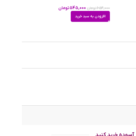
140
545,000
تومان
654,000
تومان
افزودن به سبد خرید
35g
17m
ی قهوه
داران
آسوده خرید کنید