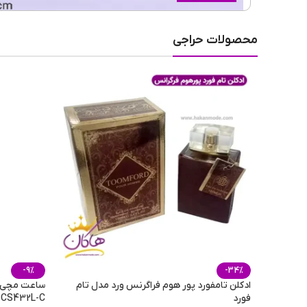
نوع فریم عینک
محصولات حراجی
رنگ عدسی
جنس عدسی
نوع عدسی
عرض عدسی
-9%
-34%
ادکلن تامفورد پور هوم فراگرنس ورد مدل تام
ساعت مچی و
فورد
-CS432L-C