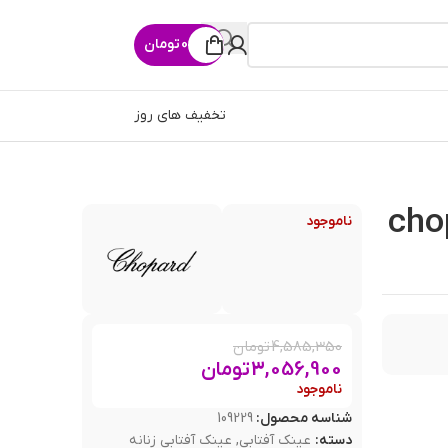
0
تومان
تخفیف های روز
 شوپارد chopard
ناموجود
4,585,350
تومان
3,056,900
تومان
ناموجود
شناسه محصول:
109229
دسته:
عینک آفتابی
,
عینک آفتابی زنانه