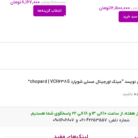
8,167,000
تومان
9,800,000
تومان
mm
12,500,000
تومان
مان
انتخاب گزینه‌ها
سبد خرید
m
ینک اورجینال عسلی شوپارد chopard | VCH238S”
ده
باشید.
ت 10 الی ۱3 و 18 الی ۲2 پاسخگوی شما هستیم.
فریم و از مدل گربه ای است. این فریم به رنگ عسلی است که تکه ها
شماره تلفن: 42253557-۰۶۱ و 09011606807
ای هم روی آن دیده میشود و به خوبی روی چشم قرار می گیرد. عینک اورجینال عسلی شوپارد VCH238S با پهنای حدود 12.3
 بیشتر افرادی که صورتهای قلبی، مربعی، مثلثی و بیضی دارند، از طرف
ی
لینک‌های مفید