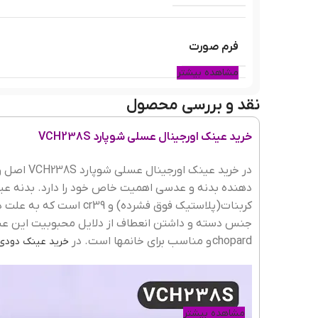
فرم صورت
مشاهده بیشتر
نقد و بررسی محصول
رنگ فریم
خرید عینک اورجینال عسلی شوپارد VCH238S
جنس فریم
در خرید ع
دهنده بدنه و عدسی اهمیت خاص خود را دارد. بدنه عی
کربنات(پلاستیک فوق فشرد
شکل فریم
chopard
و مناسب برای خانمها است. در
خرید عینک دودی
عرض فریم
مشاهده بیشتر