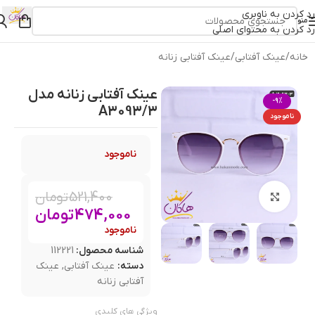
رد کردن به ناوبری
منو
رد کردن به محتوای اصلی
خانه
/
عینک آفتابی
/
عینک آفتابی زنانه
عینک آفتابی زنانه مدل
-9%
A3093/3
ناموجود
ناموجود
521,400
تومان
بزرگنمایی تصویر
474,000
تومان
ناموجود
شناسه محصول:
112221
دسته:
عینک آفتابی
,
عینک
آفتابی زنانه
ویژگی های کلیدی