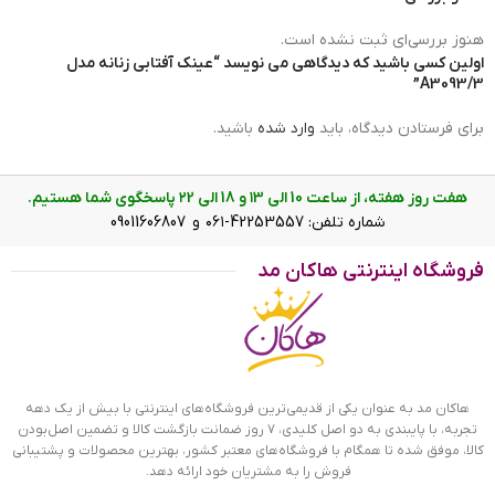
بینی گیر آن از جنس بدنه عینک است. رنگ عدسی بادمجانی و
عرض آن حدود 5.4 سانت است و چشم را کامل می‌پوشاند و در
هنوز بررسی‌ای ثبت نشده است.
وسعت دید اشکالی به وجود نمی‌آورد. در قسمت بالای عدسی یک
اولین کسی باشید که دیدگاهی می نویسد “عینک آفتابی زنانه مدل
نوار طلایی طراحی شده است که زیبایی عینک را چند برابر کرده
A3093/3”
است. عرض پل 1.9 سانت است و به خوبی روی بینی می‌نشیند.
دسته عینک به رنگ سفید ساده است که یک مثلث طلایی کوچک
برای فرستادن دیدگاه، باید
وارد شده
باشید.
روی آن دیده می‌شود. طول دسته حدود 14.5 سانتیمتر است و با
یک قوس ملایم تا پشت گوش می‌رود. سبکی این عینک کمک
هفت روز هفته، از ساعت 10 الی ۱3 و 18 الی ۲2 پاسخگوی شما هستیم.
می‌کند تا ساعت‌های طولانی یا هنگام رانندگی، عینک را به چشم
شماره تلفن: 42253557-۰۶۱ و 09011606807
بزنید و ابدا در قسمت گوش‌ها یا بینی احساس سنگینی و خستگی
نکنید.
فروشگاه اینترنتی هاکان مد
هاکان مد به عنوان یکی از قدیمی‌ترین فروشگاه‌های اینترنتی با بیش از یک دهه
تجربه، با پایبندی به دو اصل کلیدی، ۷ روز ضمانت بازگشت کالا و تضمین اصل‌بودن
کالا، موفق شده تا همگام با فروشگاه‌های معتبر کشور، بهترین محصولات و پشتیبانی
فروش را به مشتریان خود ارائه دهد.