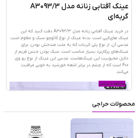
عینک آفتابی زنانه مدل A3093/3
گربه‌ای
شکل فریم
گربه ای
در خرید عینک آفتابی زنانه مدل A3093/3 دقت کنید که این
عینک های‌کپی است. بدنه عینک از نوع کائوچو سبک و مقاوم است.
عدسی آن، از نوع پلی کربنات که به علت ضدخش بودن، برای
عرض فریم
127mm
عینک‌های پرکاربرد بسیار مناسب است. سبک بودن جنس فریم از
دلایل محبوبیت این عینک‌هاست. عدسی این عینک از نوع یو وی
400 است که از چشم در برابر اشعه خورشید به خوبی مراقبت
می‌کند.
جنسیت عینک
زنانه
مشاهده بیشتر
نوع فریم عینک
تمام فریم
محصولات حراجی
رنگ عدسی
بادمجونی