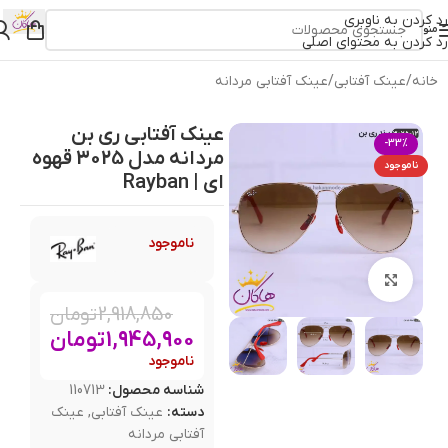
رد کردن به ناوبری
منو
رد کردن به محتوای اصلی
خانه
/
عینک آفتابی
/
عینک آفتابی مردانه
عینک آفتابی ری بن
-33%
مردانه مدل 3025 قهوه
ناموجود
ای | Rayban
ناموجود
بزرگنمایی تصویر
2,918,850
تومان
1,945,900
تومان
ناموجود
شناسه محصول:
110713
دسته:
عینک آفتابی
,
عینک
آفتابی مردانه