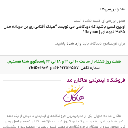
نقد و بررسی‌ها
عرض پل
14mm
هنوز بررسی‌ای ثبت نشده است.
اولین کسی باشید که دیدگاهی می نویسد “عینک آفتابی ری بن مردانه مدل
3025 قهوه ای | Rayban”
برای فرستادن دیدگاه، باید
وارد شده
باشید.
هفت روز هفته، از ساعت 10 الی ۱3 و 18 الی ۲2 پاسخگوی شما هستیم.
شماره تلفن: 42253557-۰۶۱ و 09011606807
فروشگاه اینترنتی هاکان مد
هاکان مد به عنوان یکی از قدیمی‌ترین فروشگاه‌های اینترنتی با بیش از یک دهه
تجربه، با پایبندی به دو اصل کلیدی، ۷ روز ضمانت بازگشت کالا و تضمین اصل‌بودن
ابعاد عینک آفتابی ری بن مردانه مدل 3025 قهوه ای
کالا، موفق شده تا همگام با فروشگاه‌های معتبر کشور، بهترین محصولات و پشتیبانی