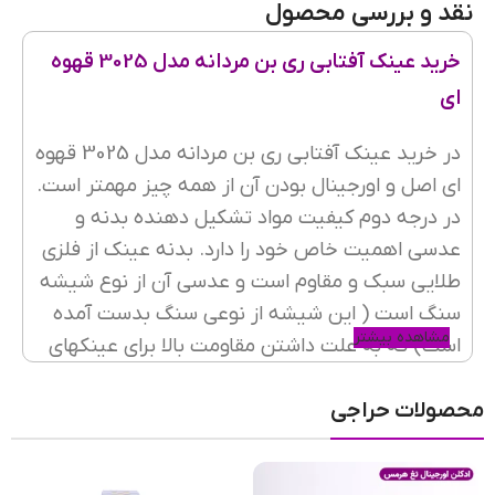
نقد و بررسی محصول
رنگ فریم
طلایی
خرید عینک آفتابی ری بن مردانه مدل 3025 قهوه
ای
جنس فریم
فلزی
در خرید عینک آفتابی ری بن مردانه مدل 3025 قهوه
ای اصل و اورجینال بودن آن از همه چیز مهمتر است.
شکل فریم
خلبانی
در درجه دوم کیفیت مواد تشکیل دهنده بدنه و
عدسی اهمیت خاص خود را دارد. بدنه عینک از فلزی
طلایی سبک و مقاوم است و عدسی آن از نوع شیشه
عرض فریم
130mm
سنگ است ( این شیشه از نوعی سنگ بدست آمده
مشاهده بیشتر
است) که به علت داشتن مقاومت بالا برای عینکهای
پرکاربرد بسیار مناسب است. سبک بودن جنس دسته
جنسیت عینک
مردانه
محصولات حراجی
و داشتن انعطاف بالا از دلایل محبوبیت این
عینکهاست. عدسی این عینک از نوع یو وی 400
است. این عینک از برند معروف Rayban و مناسب
نوع فریم عینک
تمام فریم