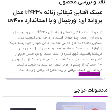
نقد و بررسی محصول
رنگ فریم
مشکی
عینک آفتابی تیفانی زنانه tf4230 مدل
پروانه ای؛ اورجینال و با استاندارد uv400
جنس فریم
کائوچو
در خرید عینک آفتابی تیفانی زنانه مدل tf4230 اصل و اورجینال
بودن آن از همه چیز مهم‌تر است. در درجه دوم کیفیت مواد
تشکیل دهنده بدنه و عدسی اهمیت خاص خود را دارد. بدنه عینک
شکل فریم
مربع
از نوع کائوچو، سبک و مقاوم است و عدسی آن از جنس پلی
کربنات(پلاستیک فوق فشرده) است. سبک بودن جنس فریم از
دلایل محبوبیت این عینک‌هاست. عدسی این عینک از نوع یو وی
400 است که از چشم در برابر اشعه خورشید به خوبی مراقبت
عرض فریم
128mm
می‌کند. این
عینک تیفانی
از برند معروف تیفانی و زنانه است.
مشاهده بیشتر
جنسیت عینک
زنانه
محصولات حراجی
نوع فریم عینک
تمام فریم