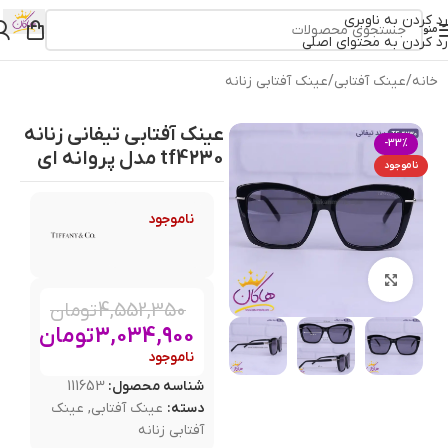
رد کردن به ناوبری
منو
رد کردن به محتوای اصلی
خانه
/
عینک آفتابی
/
عینک آفتابی زنانه
عینک آفتابی تیفانی زنانه
-33%
tf4230 مدل پروانه ای
ناموجود
ناموجود
بزرگنمایی تصویر
4,552,350
تومان
3,034,900
تومان
ناموجود
شناسه محصول:
111653
دسته:
عینک آفتابی
,
عینک
آفتابی زنانه