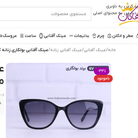
رد کردن به ناوبری
رد کردن به محتوای اصلی
عطر و ادکلن
چرم
بدلیجات
عینک آفتابی
ساعت
عروسک
خر
خانه
/
عینک آفتابی
/
عینک آفتابی زنانه
/
عینک آفتابی بولگاری زنانه گربه 
عی
-33%
مش
ناموجود
ویژ
د