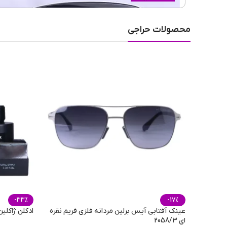
جنسیت عینک
محصولات حراجی
نوع فریم عینک
رنگ عدسی
جنس عدسی
نوع عدسی
-33%
-17%
عینک آفتابی آیس برلین مردانه فلزی فریم نقره
ادکلن ژاکلین
ای 2058/3