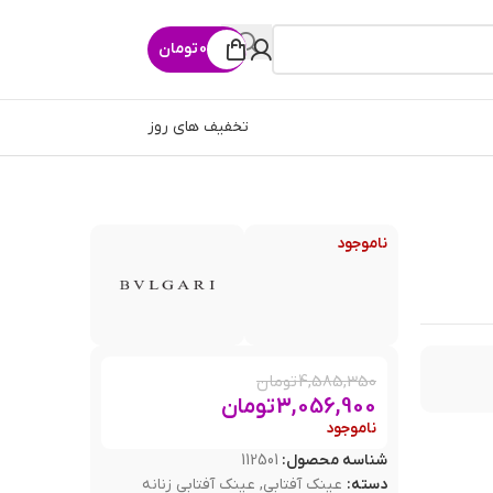
0
تومان
تخفیف های روز
ناموجود
4,585,350
تومان
3,056,900
تومان
ناموجود
شناسه محصول:
112501
دسته:
عینک آفتابی
,
عینک آفتابی زنانه