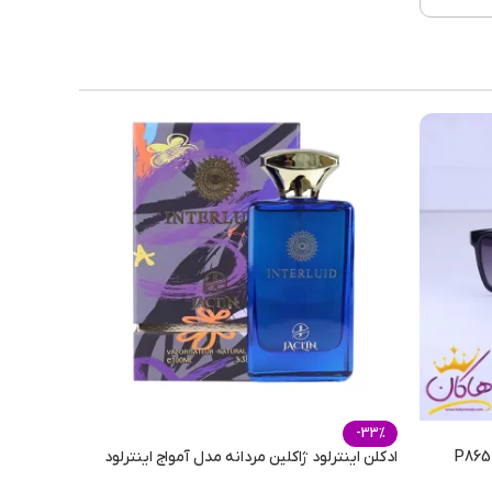
زنانه
 فریم
شکی
ربنات
-33%
ادکلن اینترلود ژاکلین مردانه مدل آمواج اینترلود