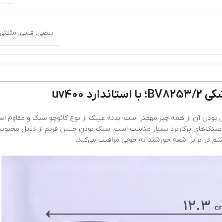
بیضی
,
قلبی
,
مثلثی
م
 uv400
ک
ولگاری زنانه BV8253/2 اصل و اورجینال بودن آن از همه چیز مهمتر است. بدنه عینک از نوع کائوچو سبک و مقاوم 
عینک‌های پرکاربرد بسیار مناسب است. سبک بودن جنس فریم از دلایل محبوب
گر
mm