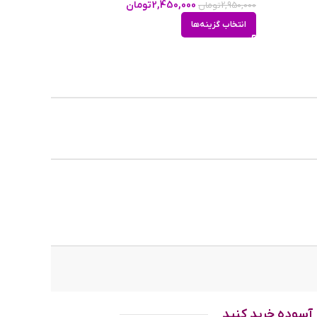
2,450,000
تومان
2,950,000
تومان
۵۲m
انتخاب گزینه‌ها
145
18m
نای
ن مدل عینک
و چشم را کامل می‌پوشاند و در
شت گوش
های
آسوده خرید کنید