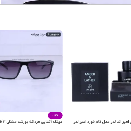
تمام
م
پلی ک
UV400(یووی 400)
-17%
 امبر اند لدر مدل تام فورد امبر لدر
عینک آفتابی مردانه پورشه مشکی P8651/3