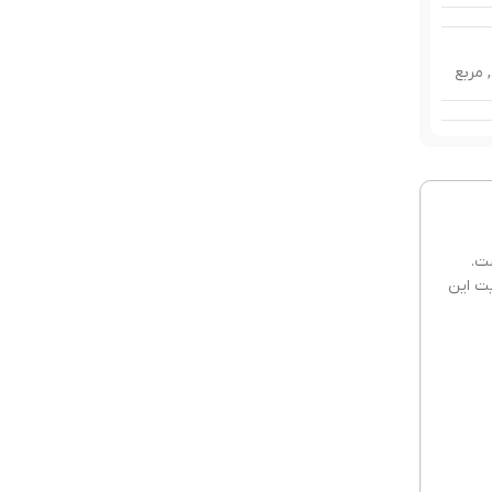
,
مربع
شکی
ائوچو
است.
یت این
به ای
122