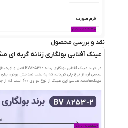
فرم صورت
مشاهده بیشتر
نقد و بررسی محصول
رنگ فریم
عینک آفتابی بولگاری زنانه گربه ای مشکی BV8253/2؛ با استاندارد
جنس فریم
در خرید عینک آفتابی ب
عدسی آن، از نوع پلی کربنات، که به علت ضدخش بودن، برای 
عینک‌هاست. عدسی این عینک از نوع یو وی 400 است که از چشم در برابر اشعه خورشید به خوبی مراقبت می‌کند.
شکل فریم
عرض فریم
مشاهده بیشتر