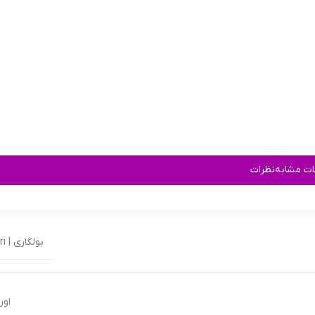
ت مشابه
نظرات
بولگاری | Bvlgari
اور