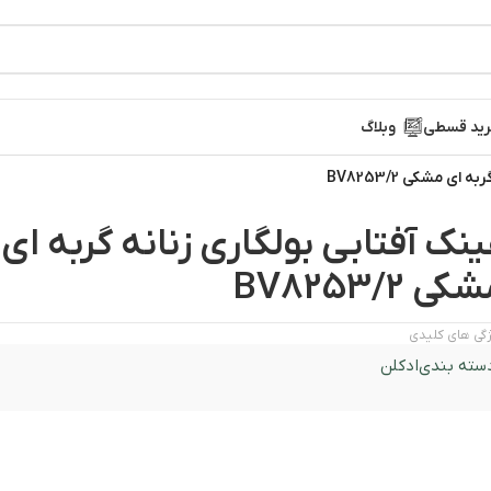
ید قسطی
وبلاگ
ای مشکی BV8253/2
نک آفتابی بولگاری زنانه گربه ای
کی BV8253/2
گی های کلیدی
سته بندی
ادکلن