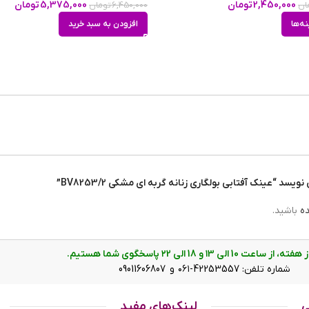
2,450,000
تومان
5,375,000
تومان
ان
6,450,000
تومان
m
نه‌ها
افزودن به سبد خرید
mm
m
د “عینک آفتابی بولگاری زنانه گربه ای مشکی BV8253/2”
سب است؟
ده
باشید.
و به شکل گربه‌ای است. این فریم مشکی به خوبی روی چشم قرار می گیرد. په
ی زنانه BV8253/2 حدود ۱۲.۳ سانتی‌متر است. افرادی که صورت‌های قلبی، مثلثی، مربع و بیضی دارند، از طرفداران ای
هستند. پل عینک، کائوچو و بینی گیر آن از جنس بدنه عینک است. رنگ عدسی مشکی و عرض آن حدود ۵.۲ سانت است 
ت 10 الی ۱3 و 18 الی ۲2 پاسخگوی شما هستیم.
ه وجود نمی‌آورد. عرض پل ۱.۹ سانت است و به خوبی روی بینی می‌نشیند. دسته عینک فلزی و با یک هلال زیبا به پ
شماره تلفن: 42253557-۰۶۱ و 09011606807
 است و با یک قوس ملایم مشکی رنگ تا پشت گوش می‌رود. سبکی این عینک کمک می‌کند تا ساعت‌
قسمت گوش‌ها یا بینی احساس سنگینی و خستگی نکنید.
ی
لینک‌های مفید