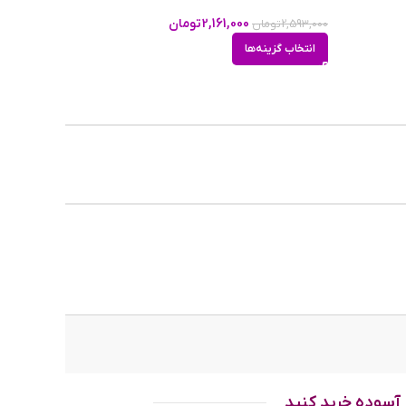
50m
2,161,000
تومان
2,593,000
تومان
انتخاب گزینه‌ها
145
30g
۲۲m
طلایی
وه ای
،مربعی و
آسوده خرید کنید