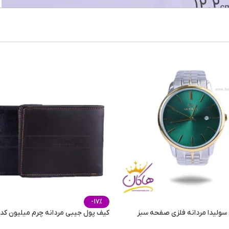
تمام
قه
پلی ک
UV400(یووی 400)
-17%
ولیدا مردانه فلزی صفحه سبز
کیف پول جیبی مردانه چرم میلیون کد 440