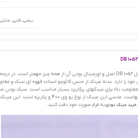
بیضی
,
قلبی
,
مثلثی
قه
کائوچو 
در خرید عینک آفتابی اورجینال دیوید بکهام قهوه ای مدل 1052 DB اصل و اورجینال بودن آن از همه چیز مهمتر است. در 
د را دارد. بدنه عینک از جنس کائوچو استات قهوه ای سبک و مقا
مقاومت بالا برای عینکهای پرکاربرد بسیار مناسب است. سبک بودن 
دسته و داشتن انعطاف بالا از دلایل محبوبیت این عینکهاست. عدسی این عینک از نوع یو وی 400 و پلاریز
به فرم صورت خود دقت کنید.
خرید عینک دودی
mm