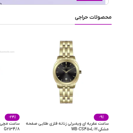
جنسیت عینک
محصولات حراجی
نوع فریم عینک
رنگ عدسی
جنس عدسی
نوع عدسی
-24%
-9%
ساعت عقربه ای ویمبرلی زنانه فلزی طلایی صفحه
ساعت مچی س
مشکی WB-CS450L-H
G2134/8