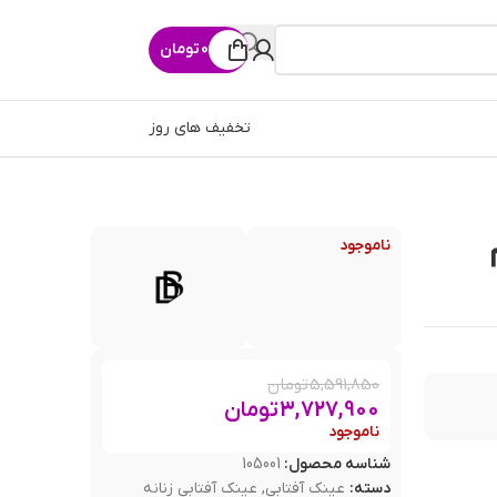
0
تومان
تخفیف های روز
ناموجود
5,591,850
تومان
3,727,900
تومان
ناموجود
شناسه محصول:
105001
دسته:
عینک آفتابی
,
عینک آفتابی زنانه