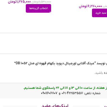
1,275,000
تومان
1,530,000
تومان
m
6,270,000
تومان
ان
انتخاب گزینه‌ها
سبد خرید
mm
سد “عینک آفتابی اورجینال دیوید بکهام قهوه ای مدل 1052 DB”
m
ده
باشید.
D
ت 10 الی ۱3 و 18 الی ۲2 پاسخگوی شما هستیم.
 فریم و به شکل ویفرر است. این فریم قهوه ای است که قسمت های 
شماره تلفن: 42253557-۰۶۱ و 09011606807
وی چشم قرار می گیرد. ابعاد عینک آفتابی اورجینال دیوید بکهام قه
12. سانتیمتر تقریبا برای تمام فرمهای صورت مناسب است اما بیشتر افرادی که صورتهای قلبی
ی
لینک‌های مفید