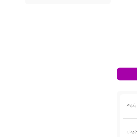
بکهام
جینال