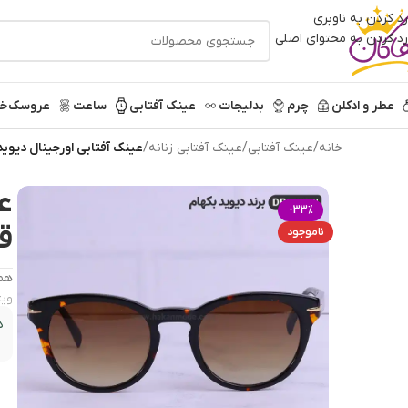
رد کردن به ناوبری
رد کردن به محتوای اصلی
عطر و ادکلن
چرم
بدلیجات
عینک آفتابی
ساعت
عروسک
خر
خانه
/
عینک آفتابی
/
عینک آفتابی زنانه
/
عینک آفتابی اورجینال دیوید بکه
ع
-33%
قه
ناموجود
همر
ویژ
د