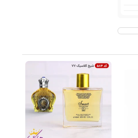
1997
ویلت
متحده
 خوب
 خوب