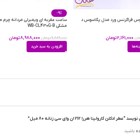
-9%
شیرین
,
م
وس فراگرنس ورد مدل پگاسوس د
ساعت عقربه ای ویمبرلی مردانه چرم 
مشکی WB-CL430G-B
2,161,000
تومان
8,988,000
تومان
ان
9,889,000
تومان
آلبرتو مو
نه‌ها
افزودن به سبد خرید
تمامی 
روزانه
,
مهمانی و محافل دو
ن کارولینا هررا 212 ان وای سی زنانه 80 میل”
80 میلی لیتر
ده
باشید.