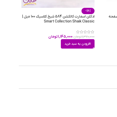
-16%
عتدل
صفحه
ادکلن اسمارت کالکشن 584 شیخ کلاسیک 100 میل |
Smart Collection Shaik Classic
ریلاس
1,145,000
تومان
1,370,000
تومان
افزودن به سبد خرید
فصول
ستانه