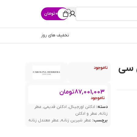
0
تومان
تخفیف های روز
 212 ان وای سی
ناموجود
87,001,003
تومان
ناموجود
دسته:
ادکلن اورجینال
,
ادکلن قدیمی
,
عطر
زنانه
,
عطر و ادکلن
برچسب:
عطر شیرین زنانه
,
عطر معتدل زنانه