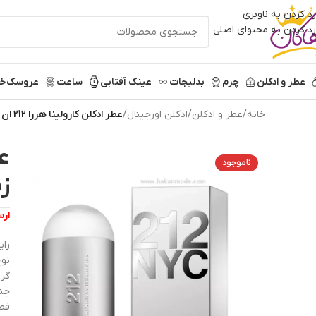
رد کردن به ناوبری
رد کردن به محتوای اصلی
عطر و ادکلن
چرم
بدلیجات
عینک آفتابی
ساعت
عروسک
خر
خانه
/
عطر و ادکلن
/
ادکلن اورجینال
/
عطر ادکلن کارولینا هررا 212 ان وای سی زنانه 80 میل
ناموجود
زنا
ارسال
رای
نوع
گرو
جنس
فص