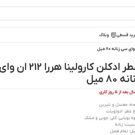
ید قسطی
وبلاگ
عطر ادکلن کارولینا هررا
نه 80 میل
 بعد از 5 روز کاری
حه: معتدل و شیرین
 عطر: ادوتویلت
ه بویایی: گلی، چوبی و مشک
یت: زنانه
ل: تمام فصل