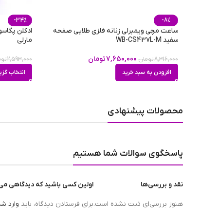
-34%
-8%
طبع رایحه
ساعت مچی ویمبرلی زنانه فلزی طلایی صفحه
ادکلن پگاس
سفید WB-CS437L-M
مارلی
7,650,000
تومان
8,316,000
تومان
2,593,000
توم
عطار
افزودن به سبد خرید
انتخاب گزی
فصل
محصولات پیشنهادی
مناسب برای
پاسخگوی سوالات شما هستیم
نقد و بررسی‌ها
اولین کسی باشید که دیدگاهی می نویسد “عطر ادکل
حجم
هنوز بررسی‌ای ثبت نشده است.
برای فرستادن دیدگاه، باید
وارد ش