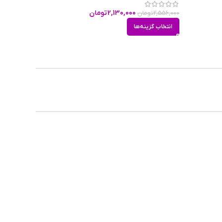
2,130,000
تومان
2,556,000
تومان
انتخاب گزینه‌ها
وسک و
شتریان
 تخفیفات