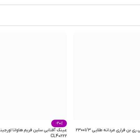
رتند از:
-20%
 بن فراری مردانه طلایی 23001/3
عینک آفتابی سلین فریم هاوانا اورجینا
CL40222