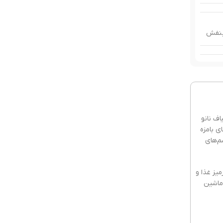
نفش
,
نانو
,
نرم
ف نانو
 بامزه
م‌های
یز غذا و
ماشین