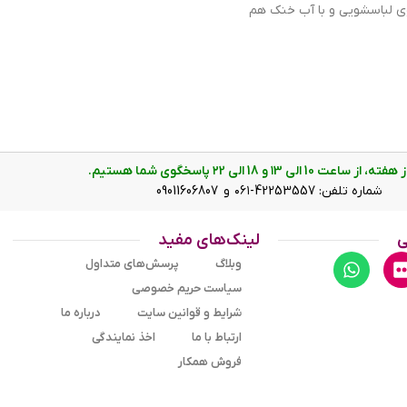
ی لباسشویی و با آب خنک هم
ت 10 الی ۱3 و 18 الی ۲2 پاسخگوی شما هستیم.
شماره تلفن: 42253557-۰۶۱ و 09011606807
ی
لینک‌های مفید
وبلاگ
پرسش‌های متداول
سیاست حریم خصوصی
شرایط و قوانین سایت
درباره ما
ارتباط با ما
اخذ نمایندگی
فروش همکار