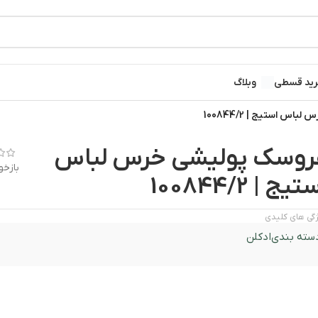
ید قسطی
وبلاگ
س استیج | 100844/2
روسک پولیشی خرس لباس
بازخو
تیج | 100844/2
گی های کلیدی
سته بندی
ادکلن