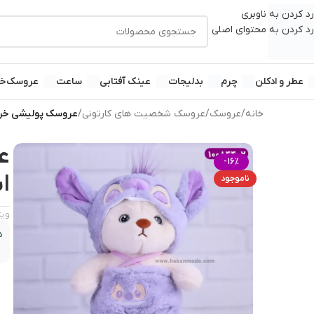
رد کردن به ناوبری
رد کردن به محتوای اصلی
عطر و ادکلن
چرم
بدلیجات
عینک آفتابی
ساعت
عروسک
خر
خانه
/
عروسک
/
عروسک شخصیت های کارتونی
/
عروسک پولیشی خرس لبا
ع
-16%
اس
ناموجود
ویژ
د