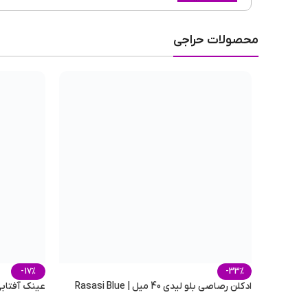
با توجه به آنچه گفته شد، ویژگی‌های عروسک پولیشی خرسی عبا
محصولات حراجی
مناسب برای کودکان بالای ۳ سال
قابل شستشو
ابعاد ۲۷ در ۱۸ سانتی‌متر
مخمل پرز کوتاه
-17%
-33%
ادکلن رصاصی بلو لیدی 40 میل | Rasasi Blue
عینک آفتابی ری