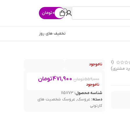
0
تومان
تخفیف های روز
1
(
ناموجود
رد مشتری)
471,900
تومان
559,000
تومان
ناموجود
شناسه محصول:
115773
دسته:
عروسک
,
عروسک شخصیت های
کارتونی