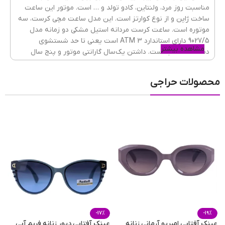
مناسبت روز مرد، ولنتاین، کادو تولد و … است. موتور این ساعت
ساخت ژاپن و از نوع کوارتز است. این مدل ساعت مچی کرست، سه
موتوره است. ساعت کرست مردانه استیل مشکی دو زمانه مدل
جنسیت ساعت
مردانه
9027/5 دارای استاندارد 3 ATM است یعنی تا حد شستشوی
مشاهده بیشتر
دست‌ها ضدآب است. داشتن یک‌سال گارانتی موتور و پنج سال
ضمانت تعویض باتری از دیگر دلایل محبوبیت این ساعت است. این
جنس شیشه
ساعت مچی
ضدخش
,
هم برای استایل کژوال و استفاده روزانه و هم برای
کریستال معدنی
محصولات حراجی
استایل کلاسیک و رسمی مناسب است، پس با خیال راحت آن را به
دست بیندازید.
گارانتی
یکسال گارانتی موتور و پنج سال باتری
نوع قفل
پروانه‌ای دکمه‌دار
,
سه تکه دکمه دار
جنس قفل
فلزی
-17%
-19%
عینک آفتابی امپریو آرمانی زنانه
عینک آفتابی دیور زنانه فریم آبی
ع