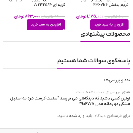
فریم بنفش 23609/6
گربه ای A 2325/4
قه
جنس بند
چرمی
,
فلزی استیل
1,175,000
تومان
863,000
تومان
1,450,000
تومان
1,044,000
تومان
0
افزودن به سبد خرید
افزودن به سبد خرید
محصولات پیشنهادی
تعداد موتور
سه موتور
پاسخگوی سوالات شما هستیم
مبدا برند ساعت
ژاپن
نقد و بررسی‌ها
برند ساعت
کرست | CREST
هنوز بررسی‌ای ثبت نشده است.
اولین کسی باشید که دیدگاهی می نویسد “ساعت کرست مردانه استیل
مشکی دو زمانه مدل 9027/5”
ضد آب
در حد شست و شوی دست(3ATM)
برای فرستادن دیدگاه، باید
وارد شده
باشید.