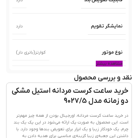
دارد
نمایشگر تقویم
دارد
نوع موتور
کوارتز(باتری دار)
مشاهده بیشتر
نقد و بررسی محصول
رنگ قاب
رزگلد
خرید ساعت کرست مردانه استیل مشکی
دو زمانه مدل 9027/5
جنس قاب
فلزی(استیل)
در خرید ساعت کرست مردانه، اورجینال بودن از همه چیز مهم‌تر
است. این محصول به صورت پک ارائه می‌شود در این پک یک بند
چرم، یک خودکار زیبا و یک ابزار برای تعویض بند‌ها وجود دارد. با
رنگ بند
طوسی
,
مشکی
داشتن این جعبه‌ی زیبا گزینه‌ی مناسبی برای هدیه‌ دادن به