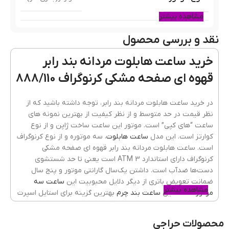
مشاهده بیشتر
نقد و بررسی محصول
رنگ قاب
مشکی/رزگلد
خرید ساعت هابلوت مردانه بند رابر
قهوه ای صفحه مشکی کرنوگراف 888/110
جنس قاب
فلزی(استیل)
در خرید ساعت هابلوت مردانه بند رابر، توجه داشته باشید که از
نظر قیمت در حد متوسط و از نظر کیفیت از بهترین نمونه های
ساعت “های کپی” است. موتور این ساعت ساخت ژاپن و از نوع
رنگ بند
قهوه ای
کوارتز است. این مدل
ساعت هابلوت
، سه موتوره و از نوع کرنوگراف
است. ساعت هابلوت مردانه بند رابر قهوه ای صفحه مشکی
کرنوگراف دارای استاندارد 3 ATM است یعنی تا حد شستشوی
دست‌ها ضدآب است. داشتن یک‌سال گارانتی موتور و پنج سال
جنسیت ساعت
مردانه
ضمانت تعویض باتری از دیگر دلایل محبوبیت این
ساعت سه
مشاهده بیشتر
موتوره
است. این
ساعت بند چرم
بهترین گزینه برای استایل اسپرت
و امروزی است، پس با خیال راحت آن را به دست بیندازید و به
جنس شیشه
مهمانی، خرید یا دانشگاه بروید.
ضدخش
,
کریستال معدنی
محصولات حراجی