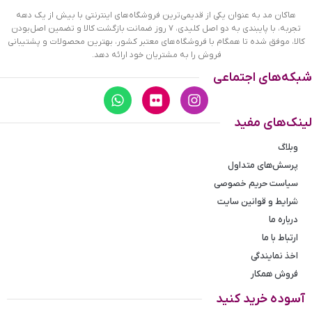
نوع نمایش
عقربه ای(آنالوگ)
هاکان مد به عنوان یکی از قدیمی‌ترین فروشگاه‌های اینترنتی با بیش از یک دهه
تجربه، با پایبندی به دو اصل کلیدی، ۷ روز ضمانت بازگشت کالا و تضمین اصل‌بودن
کالا، موفق شده تا همگام با فروشگاه‌های معتبر کشور، بهترین محصولات و پشتیبانی
فروش را به مشتریان خود ارائه دهد.
شبکه‌های اجتماعی
لینک‌های مفید
وبلاگ
پرسش‌های متداول
سیاست حریم خصوصی
شرایط و قوانین سایت
ساعت هابلوت مردانه بند رابر قهوه ای صفحه مشکی
درباره ما
کرنوگراف 888/110
ارتباط با ما
اخذ نمایندگی
بهترین قیمت ساعت هابلوت مردانه بند
فروش همکار
رابر قهوه‌ای
آسوده خرید کنید