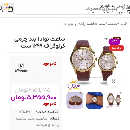
رد کردن به ناوبری
منو
رد کردن به محتوای اصلی
خانه
/
ساعت
/
ست ساعت زنانه و مردانه
ساعت نوادا بند چرمی
-13%
کرنوگراف 1299 ست
ناموجود
ناموجود
بزرگنمایی تصویر
6,159,285
تومان
5,355,900
تومان
ناموجود
شناسه محصول:
105030
دسته:
ساعت
,
ست ساعت
زنانه و مردانه