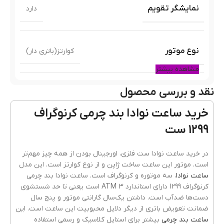
نمایشگر تقویم
دارد
نوع موتور
کوارتز(باتری دار)
مشاهده بیشتر
نقد و بررسی محصول
رنگ قاب
طلایی
خرید ساعت نوادا بند چرمی کرنوگراف
1299 ست
جنس قاب
فلزی(استیل)
در خرید ساعت نوادا ست فلزی، اورجینال بودن از همه چیز مهم‌تر
است. موتور این ساعت ساخت ژاپن و از نوع کوارتز است. این مدل
ساعت نوادا
، سه موتوره و کرنوگراف است. ساعت نوادا بند چرمی
رنگ بند
قهوه ای
کرنوگراف 1299 دارای استاندارد 3 ATM است یعنی تا حد شستشوی
دست‌ها ضدآب است. داشتن یک‌سال گارانتی موتور و پنج سال
ضمانت تعویض باتری از دیگر دلایل محبوبیت این ساعت است. این
ساعت بند چرمی
بیشتر برای استایل کلاسیک و رسمی استفاده
جنسیت ساعت
زنانه
,
مردانه