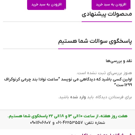
افزودن به سبد خرید
افزودن به سبد خرید
محصولات پیشنهادی
تعداد موتور
سه موتور
پاسخگوی سوالات شما هستیم
مبدا برند ساعت
سوئیس
نقد و بررسی‌ها
برند ساعت
نوادا | nevada
هنوز بررسی‌ای ثبت نشده است.
اولین کسی باشید که دیدگاهی می نویسد “ساعت نوادا بند چرمی کرنوگراف
1299 ست”
ضد آب
در حد شست و شوی دست(3ATM)
برای فرستادن دیدگاه، باید
وارد شده
باشید.
هفت روز هفته، از ساعت 10 الی ۱3 و 18 الی ۲2 پاسخگوی شما هستیم.
عرض بند
مردانه 2.2 و زنانه 2 cm
شماره تلفن: 42253557-۰۶۱ و 09011606807
صفحه‌ی ساعت نوادا بند چرمی مردانه 1299/1