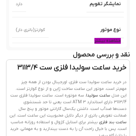
نمایشگر تقویم
دارد
نوع موتور
کوارتز(باتری دار)
مشاهده بیشتر
نقد و بررسی محصول
رنگ قاب
طلایی
خرید ساعت سولیدا فلزی ست 3113/4
جنس قاب
فلزی(استیل)
در خرید ساعت سولیدا ست فلزی، اورجینال بودن از همه چیز
مهم‌تر است. موتور این ساعت ساخت ژاپن و از نوع کوارتز است.
این مدل
ساعت سولیدا
، سه موتوره است. ساعت سولیدا فلزی ست
3113/4 دارای استاندارد 3 ATM است یعنی تا حد شستشوی
رنگ بند
طلایی
دست‌ها ضدآب است. داشتن یک‌سال گارانتی موتور و پنج سال
ضمانت تعویض باتری از دیگر دلایل محبوبیت این ساعت است. این
ساعت بند فلزی
بیشتر برای استایل کژوال و استفاده روزانه مناسب
است، پس با خیال راحت آن را به دست بیندازید و به مهمانی، خرید
جنسیت ساعت
زنانه
,
مردانه
یا دانشگاه بروید.