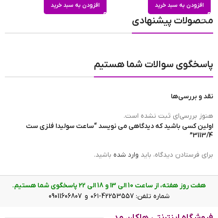
افزودن به سبد خرید
افزودن به سبد خرید
محصولات پیشنهادی
تعداد موتور
سه موتور
پاسخگوی سوالات شما هستیم
مبدا برند ساعت
ساخت چین
نقد و بررسی‌ها
برند ساعت
سولیدا | SOLIDA
هنوز بررسی‌ای ثبت نشده است.
اولین کسی باشید که دیدگاهی می نویسد “ساعت سولیدا فلزی ست
3113/4”
ضد آب
در حد شست و شوی دست(3ATM)
برای فرستادن دیدگاه، باید
وارد شده
باشید.
هفت روز هفته، از ساعت 10 الی ۱3 و 18 الی ۲2 پاسخگوی شما هستیم.
عرض بند
مردانه 2.2 cm زنانه 1.8 cm
شماره تلفن: 42253557-۰۶۱ و 09011606807
صفحه ساعت سولیدا فلزی ست 3113/4 زنانه
فروشگاه اینترنتی هاکان مد