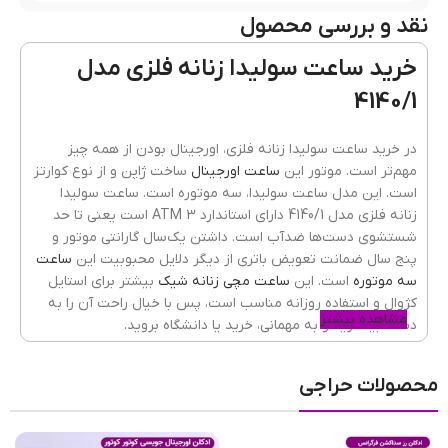
نقد و بررسی محصول
رنگ قاب
طلایی
خرید ساعت سولیدا زنانه فلزی مدل
4140/1
جنس قاب
فلزی(استیل)
در خرید ساعت سولیدا زنانه فلزی، اورجینال بودن از همه چیز
مهم‌تر است. موتور این
ساعت اورجینال
ساخت ژاپن و از نوع کوارتز
است. این مدل ساعت سولیدا، سه موتوره است. ساعت سولیدا
رنگ بند
نقره ای طلایی
زنانه فلزی مدل 4140/1 دارای استاندارد 3 ATM است یعنی تا حد
شستشوی دست‌ها ضدآب است. داشتن یک‌سال گارانتی موتور و
پنج سال ضمانت تعویض باتری از دیگر دلایل محبوبیت این
ساعت
سه موتوره
است. این
ساعت مچی زنانه شیک
بیشتر برای استایل
جنسیت ساعت
زنانه
کژوال و استفاده روزانه مناسب است، پس با خیال راحت آن را به
مشاهده بیشتر
دست بیندازید و به مهمانی، خرید یا دانشگاه بروید.
جنس شیشه
ضدخش
,
کریستال معدنی
محصولات حراجی