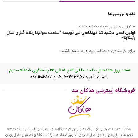
نقد و بررسی‌ها
برند ساعت
سولیدا | SOLIDA
هنوز بررسی‌ای ثبت نشده است.
اولین کسی باشید که دیدگاهی می نویسد “ساعت سولیدا زنانه فلزی مدل
4140/1”
ضد آب
در حد شست و شوی دست(3ATM)
برای فرستادن دیدگاه، باید
وارد شده
باشید.
هفت روز هفته، از ساعت 10 الی ۱3 و 18 الی ۲2 پاسخگوی شما هستیم.
رنگ صفحه
سفید
شماره تلفن: 42253557-۰۶۱ و 09011606807
صفحه ساعت سولیدا زنانه فلزی مدل 4140/1
فروشگاه اینترنتی هاکان مد
ویژگی ساعت سولیدا زنانه فلزی مدل
نوع نمایش
عقربه ای(آنالوگ)
4140/1
ساعت سولیدا زنانه فلزی مدل 4140/1 ظاهری کلاسیک و جذاب دارد.
هاکان مد به عنوان یکی از قدیمی‌ترین فروشگاه‌های اینترنتی با بیش از یک دهه
دور تا دور قاب نگین‌کاری شده که بر زیبایی ساعت افزوده است.
تجربه، با پایبندی به دو اصل کلیدی، ۷ روز ضمانت بازگشت کالا و تضمین اصل‌بودن
علاوه بر ویژگی های ظاهری اگر به داخل ساعت نگاه کنید، سه