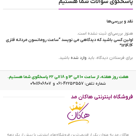
پاسخگوی سوالات شما هستیم
مبدا برند ساعت
ساخت چین
نقد و بررسی‌ها
برند ساعت
رومانسون | romanson
هنوز بررسی‌ای ثبت نشده است.
اولین کسی باشید که دیدگاهی می نویسد “ساعت رومانسون مردانه فلزی
1214/4”
ضد آب
در حد شست و شوی دست(3ATM)
برای فرستادن دیدگاه، باید
وارد شده
باشید.
هفت روز هفته، از ساعت 10 الی ۱3 و 18 الی ۲2 پاسخگوی شما هستیم.
عرض بند
22mm
شماره تلفن: 42253557-۰۶۱ و 09011606807
فروشگاه اینترنتی هاکان مد
ساعت رومانسون مردانه فلزی 1214/4 روی دست
رنگ صفحه
مشکی
ویژگی ساعت رومانسون مردانه فلزی
1214/4
نوع نمایش
عقربه ای(آنالوگ)
هاکان مد به عنوان یکی از قدیمی‌ترین فروشگاه‌های اینترنتی با بیش از یک دهه
ساعت رومانسون مردانه فلزی 1214/4 ظاهری کلاسیک و جذاب دارد.