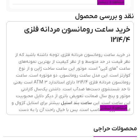
مشاهده بیشتر
نقد و بررسی محصول
رنگ قاب
مشکی
خرید ساعت رومانسون مردانه فلزی
1214/4
جنس قاب
فلزی(استیل)
در خرید ساعت رومانسون مردانه فلزی، توجه داشته باشید که از
نظر قیمت در حد متوسط و از نظر کیفیت از بهترین نمونه‌های
ساعت “های کپی” است. موتور این ساعت ساخت ژاپن و از نوع
رنگ بند
مشکی
کوارتز است. این مدل ساعت رومانسون، دو موتوره است. ساعت
رومانسون مردانه فلزی 1214/4 دارای استاندارد 3 ATM است یعنی
تا حد شستشوی دست‌ها ضدآب است. داشتن یک‌سال گارانتی
موتور و پنج سال ضمانت تعویض باتری از دیگر دلایل محبوبیت
جنسیت ساعت
مردانه
این ساعت است. این
ساعت بند استیل
بیشتر برای استایل کژوال و
مشاهده بیشتر
استفاده روزانه مناسب است، پس با خیال راحت آن را به دست
بیندازید و به مهمانی، خرید یا دانشگاه بروید.
جنس شیشه
ضدخش
,
کریستال معدنی
محصولات حراجی