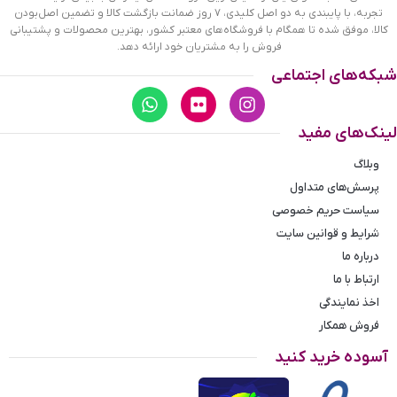
تجربه، با پایبندی به دو اصل کلیدی، ۷ روز ضمانت بازگشت کالا و تضمین اصل‌بودن
قاب این ساعت به رنگ مشکی، رنگ ثابت و ضدحساسیت است. اگر
کالا، موفق شده تا همگام با فروشگاه‌های معتبر کشور، بهترین محصولات و پشتیبانی
به داخل ساعت نگاه کنید، صفحه‌ی این ساعت به رنگ مشکی است
فروش را به مشتریان خود ارائه دهد.
و درون آن یک عدد دایره‌ می‌بینید که همان ثانیه شمار ساعت
شبکه‌های اجتماعی
است. به این نوع ساعت‌ها اصطلاحا زیر ثانیه می‌گویند. در کنار
موقعیت ساعت ۳، یک مربع کوچک وجود دارد که نشان‌ دهنده‌ی
تقویم ساعت است. عقربه‌های این ساعت رزگلد و همچنین
لینک‌های مفید
اندکس‌های این ساعت خطی و رزگلد هستند. نام
برند ROMANSON
زیر ساعت 12 دیده می‌شود. بند ساعت، از یک بافت ریز و درشت
وبلاگ
تشکیل شده و مشکی رنگ است. همچنین جنس بند فلزی و از نوع
پرسش‌های متداول
استیل مرغوب است که باعث تعرق و خارش نمی‌شود قفل این
سیاست حریم خصوصی
ساعت از مدل پروانه‌ای دکمه‌دار است و ساعت به راحتی از دست
نمی‌افتد.
شرایط و قوانین سایت
درباره ما
ارتباط با ما
اخذ نمایندگی
فروش همکار
آسوده خرید کنید