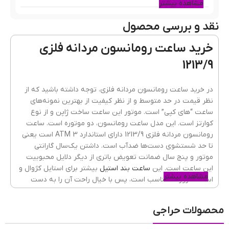
مشاهده بیشتر
نقد و بررسی محصول
رنگ قاب
طلایی
خرید ساعت رومانسون مردانه فلزی
1213/9
جنس قاب
فلزی(استیل)
در خرید ساعت رومانسون مردانه فلزی، توجه داشته باشید که از
نظر قیمت در حد متوسط و از نظر کیفیت از بهترین نمونه‌های
ساعت “های کپی” است. موتور این ساعت ساخت ژاپن و از نوع
رنگ بند
نقره ای طلایی
کوارتز است. این مدل ساعت رومانسون، دو موتوره است. ساعت
رومانسون مردانه فلزی 1213/9 دارای استاندارد 3 ATM است یعنی
تا حد شستشوی دست‌ها ضدآب است. داشتن یک‌سال گارانتی
موتور و پنج سال ضمانت تعویض باتری از دیگر دلایل محبوبیت
جنسیت ساعت
مردانه
این ساعت است. این
ساعت بند استیل
بیشتر برای استایل کژوال و
مشاهده بیشتر
استفاده روزانه مناسب است، پس با خیال راحت آن را به دست
بیندازید و به مهمانی، خرید یا دانشگاه بروید.
جنس شیشه
ضدخش
,
کریستال معدنی
محصولات حراجی