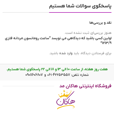
مبدا برند ساعت
ساخت چین
پاسخگوی سوالات شما هستیم
نقد و بررسی‌ها
برند ساعت
رومانسون | romanson
هنوز بررسی‌ای ثبت نشده است.
اولین کسی باشید که دیدگاهی می نویسد “ساعت رومانسون مردانه فلزی
1213/9”
ضد آب
در حد شست و شوی دست(3ATM)
برای فرستادن دیدگاه، باید
وارد شده
باشید.
عرض بند
21 mm
هفت روز هفته، از ساعت 10 الی ۱3 و 18 الی ۲2 پاسخگوی شما هستیم.
شماره تلفن: 42253557-۰۶۱ و 09011606807
ساعت رومانسون مردانه فلزی 1213/9
فروشگاه اینترنتی هاکان مد
رنگ صفحه
قهوه ای
ویژگی ساعت رومانسون مردانه فلزی
1213/9
نوع نمایش
عقربه ای(آنالوگ)
ساعت رومانسون مردانه فلزی 1213/9 ظاهری کلاسیک و جذاب دارد.