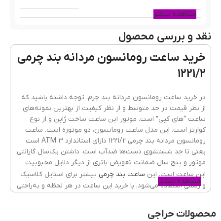
مشاهده بیشتر
نقد و بررسی محصول
رنگ قاب
رزگلد
خرید ساعت رومانسون مردانه بند چرمی
1221/2
جنس قاب
فلزی(استیل)
در خرید ساعت رومانسون مردانه بند چرم، توجه داشته باشید که
از نظر قیمت در حد متوسط و از نظر کیفیت از بهترین نمونه‌های
ساعت “های کپی” است. موتور این ساعت ساخت ژاپن و از نوع
رنگ بند
قهوه ای
کوارتز است. این مدل ساعت رومانسون، دو موتوره است. ساعت
رومانسون مردانه بند چرمی 1221/2 دارای استاندارد 3 ATM است
یعنی تا حد شستشوی دست‌ها ضدآب است. داشتن یک‌سال گارانتی
موتور و پنج سال ضمانت تعویض باتری از دیگر دلایل محبوبیت
جنسیت ساعت
مردانه
این ساعت است. این
ساعت بند چرمی
بیشتر برای استایل کلاسیک
مشاهده بیشتر
و رسمی استفاده می‌شود. با خرید این ساعت در هر لحظه و به‌راحتی
در محل کار یا اداره و یا جلسات رسمی از زمان آگاه شوید.
جنس شیشه
ضدخش
,
کریستال معدنی
محصولات حراجی