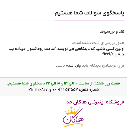
مبدا برند ساعت
ساخت چین
پاسخگوی سوالات شما هستیم
نقد و بررسی‌ها
برند ساعت
رومانسون | romanson
هنوز بررسی‌ای ثبت نشده است.
اولین کسی باشید که دیدگاهی می نویسد “ساعت رومانسون مردانه بند
چرمی 1221/2”
ضد آب
در حد شست و شوی دست(3ATM)
برای فرستادن دیدگاه، باید
وارد شده
باشید.
عرض بند
23 mm
هفت روز هفته، از ساعت 10 الی ۱3 و 18 الی ۲2 پاسخگوی شما هستیم.
شماره تلفن: 42253557-۰۶۱ و 09011606807
ساعت رومانسون مردانه بند چرمی 1221/2 روی دست
فروشگاه اینترنتی هاکان مد
رنگ صفحه
سفید
ویژگی ساعت رومانسون مردانه بند