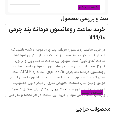
مشاهده بیشتر
نقد و بررسی محصول
رنگ قاب
مشکی
خرید ساعت رومانسون مردانه بند چرمی
1221/10
جنس قاب
فلزی(استیل)
در خرید ساعت رومانسون مردانه بند چرم، توجه داشته باشید که
از نظر قیمت در حد متوسط و از نظر کیفیت از بهترین نمونه‌های
ساعت “های کپی” است. موتور این ساعت ساخت ژاپن و از نوع
رنگ بند
مشکی
کوارتز است. این مدل ساعت رومانسون، دو موتوره است. ساعت
رومانسون مردانه بند چرمی 1221/10 دارای استاندارد 3 ATM است
یعنی تا حد شستشوی دست‌ها ضدآب است. داشتن یک‌سال گارانتی
موتور و پنج سال ضمانت تعویض باتری از دیگر دلایل محبوبیت
جنسیت ساعت
مردانه
این ساعت است. این
ساعت بند چرمی
بیشتر برای استایل کلاسیک
مشاهده بیشتر
و رسمی استفاده می‌شود. با خرید این ساعت در هر لحظه و به‌راحتی
در محل کار یا اداره و یا جلسات رسمی از زمان آگاه شوید.
جنس شیشه
ضدخش
,
کریستال معدنی
محصولات حراجی