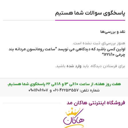
مبدا برند ساعت
ساخت چین
پاسخگوی سوالات شما هستیم
نقد و بررسی‌ها
برند ساعت
رومانسون | romanson
هنوز بررسی‌ای ثبت نشده است.
اولین کسی باشید که دیدگاهی می نویسد “ساعت رومانسون مردانه بند
چرمی 1221/10”
ضد آب
در حد شست و شوی دست(3ATM)
برای فرستادن دیدگاه، باید
وارد شده
باشید.
عرض بند
23 mm
هفت روز هفته، از ساعت 10 الی ۱3 و 18 الی ۲2 پاسخگوی شما هستیم.
شماره تلفن: 42253557-۰۶۱ و 09011606807
صفحه ساعت رومانسون مردانه بند چرمی 1221/10
فروشگاه اینترنتی هاکان مد
رنگ صفحه
مشکی
ویژگی ساعت رومانسون مردانه بند
چرمی 1221/10