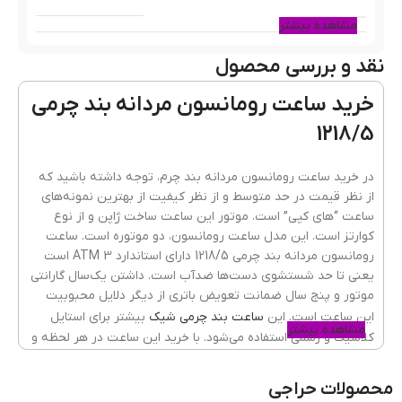
مشاهده بیشتر
نقد و بررسی محصول
رنگ قاب
رزگلد
خرید ساعت رومانسون مردانه بند چرمی
1218/5
جنس قاب
فلزی(استیل)
در خرید ساعت رومانسون مردانه بند چرم، توجه داشته باشید که
از نظر قیمت در حد متوسط و از نظر کیفیت از بهترین نمونه‌های
ساعت “های کپی” است. موتور این ساعت ساخت ژاپن و از نوع
رنگ بند
قهوه ای
کوارتز است. این مدل ساعت رومانسون، دو موتوره است. ساعت
رومانسون مردانه بند چرمی 1218/5 دارای استاندارد 3 ATM است
یعنی تا حد شستشوی دست‌ها ضدآب است. داشتن یک‌سال گارانتی
موتور و پنج سال ضمانت تعویض باتری از دیگر دلایل محبوبیت
جنسیت ساعت
مردانه
این ساعت است. این
ساعت بند چرمی شیک
بیشتر برای استایل
مشاهده بیشتر
کلاسیک و رسمی استفاده می‌شود. با خرید این ساعت در هر لحظه و
به‌راحتی در محل کار یا اداره و یا جلسات رسمی از زمان آگاه شوید.
جنس شیشه
ضدخش
,
کریستال معدنی
محصولات حراجی