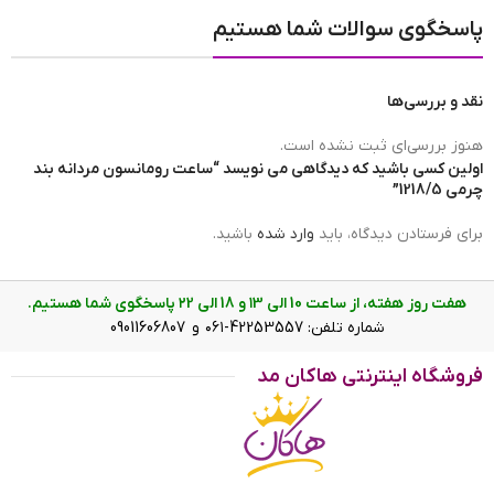
پاسخگوی سوالات شما هستیم
مبدا برند ساعت
ساخت چین
نقد و بررسی‌ها
برند ساعت
رومانسون | romanson
هنوز بررسی‌ای ثبت نشده است.
اولین کسی باشید که دیدگاهی می نویسد “ساعت رومانسون مردانه بند
چرمی 1218/5”
ضد آب
در حد شست و شوی دست(3ATM)
برای فرستادن دیدگاه، باید
وارد شده
باشید.
هفت روز هفته، از ساعت 10 الی ۱3 و 18 الی ۲2 پاسخگوی شما هستیم.
عرض بند
23 mm
شماره تلفن: 42253557-۰۶۱ و 09011606807
فروشگاه اینترنتی هاکان مد
ساعت رومانسون مردانه بند چرمی 1218/5 روی دست
رنگ صفحه
سفید
ویژگی ساعت رومانسون مردانه بند
چرمی 1218/5