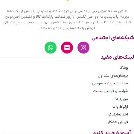
ساعت رومانسون مردانه بند چرمی 1216/8 ظاهری مدرن و جذاب
هاکان مد به عنوان یکی از قدیمی‌ترین فروشگاه‌های اینترنتی با بیش از یک دهه
دارد. قاب این ساعت به رنگ رزگلد، رنگ ثابت و ضدحساسیت است.
تجربه، با پایبندی به دو اصل کلیدی، ۷ روز ضمانت بازگشت کالا و تضمین اصل‌بودن
صفحه‌ی این ساعت به رنگ قهوه‌ای است. اگر به داخل ساعت نگاه
کالا، موفق شده تا همگام با فروشگاه‌های معتبر کشور، بهترین محصولات و پشتیبانی
کنید، درون آن یک عدد دایره‌ می‌بینید که همان ثانیه شمار ساعت
فروش را به مشتریان خود ارائه دهد.
است. در کنار موقعیت ساعت ۳، یک مربع کوچک وجود دارد که
شبکه‌های اجتماعی
نشان‌ دهنده‌ی تقویم ساعت است. عقربه‌های این ساعت رزگلد
هستند و همچنین اندکس‌های این ساعت خطی و رزگلد رنگ
هستند. نام
برند ROMANSON
زیر ساعت 12 دیده می‌شود. بند
لینک‌های مفید
ساعت از نوع چرم مرغوب است که پوسته پوسته و بریده نمی‌شود،
همچنین باعث تعرق و خارش نمی‌شود. قفل این ساعت از مدل
وبلاگ
پروانه‌ای دکمه‌دار است و ساعت به راحتی از دست نمی‌افتد. این
پرسش‌های متداول
مدل قفل، مثل قفل کمربندی روی بند ترک یا بریدگی ایجاد نمی‌کند
سیاست حریم خصوصی
و از محبوبترین قفل‌ها است.
شرایط و قوانین سایت
درباره ما
ارتباط با ما
اخذ نمایندگی
فروش همکار
آسوده خرید کنید