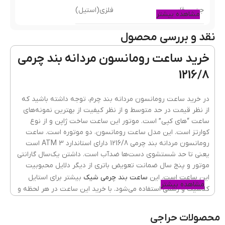
جنس قاب
فلزی(استیل)
مشاهده بیشتر
نقد و بررسی محصول
رنگ بند
قهوه ای
خرید ساعت رومانسون مردانه بند چرمی
جنسیت ساعت
مردانه
1216/8
جنس شیشه
ضدخش
,
کریستال معدنی
در خرید ساعت رومانسون مردانه بند چرم، توجه داشته باشید که
از نظر قیمت در حد متوسط و از نظر کیفیت از بهترین نمونه‌های
گارانتی
یکسال گارانتی موتور و پنج سال باتری
ساعت “های کپی” است. موتور این ساعت ساخت ژاپن و از نوع
کوارتز است. این مدل ساعت رومانسون، دو موتوره است. ساعت
نوع قفل
پروانه‌ای دکمه‌دار
رومانسون مردانه بند چرمی 1216/8 دارای استاندارد 3 ATM است
یعنی تا حد شستشوی دست‌ها ضدآب است. داشتن یک‌سال گارانتی
موتور و پنج سال ضمانت تعویض باتری از دیگر دلایل محبوبیت
جنس قفل
فلزی
این ساعت است. این
ساعت بند چرمی شیک
بیشتر برای استایل
مشاهده بیشتر
کلاسیک و رسمی استفاده می‌شود. با خرید این ساعت در هر لحظه و
جنس بند
چرمی
به‌راحتی در محل کار یا اداره و یا جلسات رسمی از زمان آگاه شوید.
محصولات حراجی
تعداد موتور
دو موتور