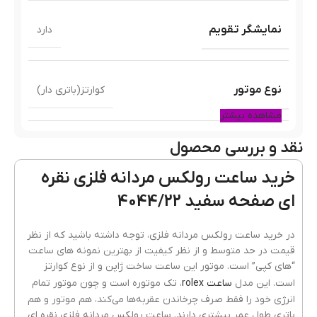
نمایشگر تقویم
دارد
نوع موتور
کوارتز(باتری دار)
مشاهده بیشتر
نقد و بررسی محصول
رنگ قاب
نقره ای
خرید ساعت رولکس مردانه فلزی نقره
ای صفحه سفید 4044/22
جنس قاب
فلزی(استیل)
در خرید ساعت رولکس مردانه فلزی، توجه داشته باشید که از نظر
قیمت در حد متوسط و از نظر کیفیت از بهترین نمونه های ساعت
“های کپی” است. موتور این ساعت ساخت ژاپن و از نوع کوارتز
رنگ بند
نقره ای
است. این مدل
ساعت rolex
، تک موتوره است و چون موتور تمام
انرژی خود را فقط صرف چرخاندن عقربه‌ها می‌کند، هم موتور و هم
باتری طول عمر بیشتری دارند. ساعت رولکس مردانه فلزی نقره ای