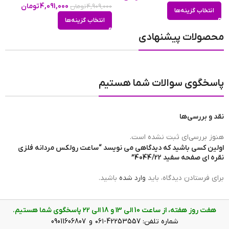
s
4,091,000
تومان
4,909,000
تومان
0
انتخاب گزینه‌ها
انتخاب گزینه‌ها
محصولات پیشنهادی
تعداد موتور
تک موتور
پاسخگوی سوالات شما هستیم
مبدا برند ساعت
سوئیس
نقد و بررسی‌ها
برند ساعت
رولکس دیت جاست | Rolex Datejust
هنوز بررسی‌ای ثبت نشده است.
اولین کسی باشید که دیدگاهی می نویسد “ساعت رولکس مردانه فلزی
نقره ای صفحه سفید 4044/22”
ضد آب
در حد شست و شوی دست(3ATM)
برای فرستادن دیدگاه، باید
وارد شده
باشید.
هفت روز هفته، از ساعت 10 الی ۱3 و 18 الی ۲2 پاسخگوی شما هستیم.
رنگ صفحه
سفید
شماره تلفن: 42253557-۰۶۱ و 09011606807