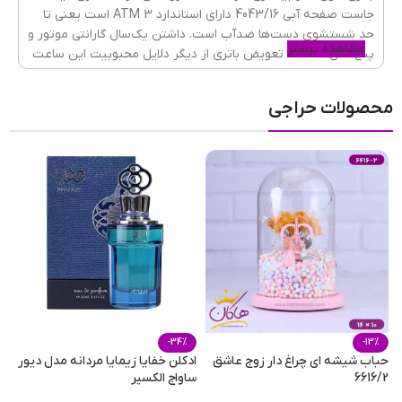
جاست صفحه آبی 4043/16 دارای استاندارد 3 ATM است یعنی تا
جنسیت ساعت
مردانه
حد شستشوی دست‌ها ضدآب است. داشتن یک‌سال گارانتی موتور و
مشاهده بیشتر
پنج سال ضمانت تعویض باتری از دیگر دلایل محبوبیت این ساعت
است. این
ساعت مچی مردانه شیک
بیشتر برای استایل کژوال و
جنس شیشه
ضدخش
,
استفاده روزانه مناسب است، پس با خیال راحت آن را به دست
کریستال معدنی
محصولات حراجی
بیندازید و به مهمانی، خرید یا دانشگاه بروید.
گارانتی
یکسال گارانتی موتور و پنج سال باتری
نوع قفل
سه تکه
جنس قفل
فلزی
-34%
-13%
حباب شیشه ای چراغ دار زوج عاشق
ادکلن خفایا زیمایا مردانه مدل دیور
ا
6616/2
ساواج الکسیر
آ
جنس بند
فلزی استیل