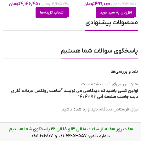
499,000
تومان
4,146,450
تومان
573,850
تومان
4,975,740
تومان
0
افزودن به سبد خرید
انتخاب گزینه‌ها
محصولات پیشنهادی
تعداد موتور
تک موتور
پاسخگوی سوالات شما هستیم
مبدا برند ساعت
سوئیس
نقد و بررسی‌ها
هویت محصول ساعت
های کپی
هنوز بررسی‌ای ثبت نشده است.
اولین کسی باشید که دیدگاهی می نویسد “ساعت رولکس مردانه فلزی
دیت جاست صفحه آبی 4043/16”
برند ساعت
رولکس دیت جاست | Rolex Datejust
برای فرستادن دیدگاه، باید
وارد شده
باشید.
هفت روز هفته، از ساعت 10 الی ۱3 و 18 الی ۲2 پاسخگوی شما هستیم.
ضد آب
در حد شست و شوی دست(3ATM)
شماره تلفن: 42253557-۰۶۱ و 09011606807