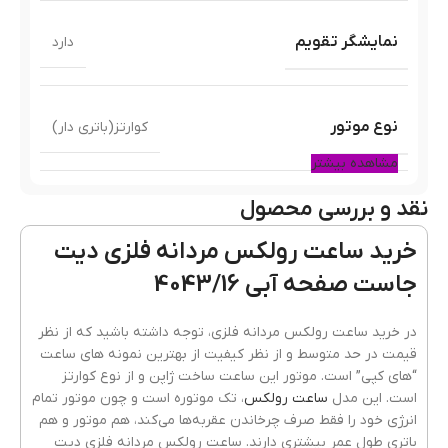
نمایشگر تقویم
دارد
نوع موتور
کوارتز(باتری دار)
مشاهده بیشتر
نقد و بررسی محصول
رنگ قاب
طلایی
خرید ساعت رولکس مردانه فلزی دیت
جاست صفحه آبی 4043/16
جنس قاب
فلزی(استیل)
در خرید ساعت رولکس مردانه فلزی، توجه داشته باشید که از نظر
قیمت در حد متوسط و از نظر کیفیت از بهترین نمونه های ساعت
“های کپی” است. موتور این ساعت ساخت ژاپن و از نوع کوارتز
رنگ بند
نقره ای طلایی
است. این مدل
ساعت رولکس
، تک موتوره است و چون موتور تمام
انرژی خود را فقط صرف چرخاندن عقربه‌ها می‌کند، هم موتور و هم
باتری طول عمر بیشتری دارند. ساعت رولکس مردانه فلزی دیت