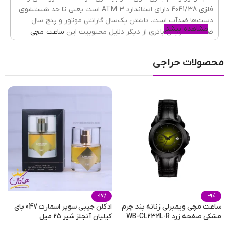
فلزی 4041/38 دارای استاندارد 3 ATM است یعنی تا حد شستشوی
جنسیت ساعت
زنانه
دست‌ها ضدآب است. داشتن یک‌سال گارانتی موتور و پنج سال
مشاهده بیشتر
ضمانت تعویض باتری از دیگر دلایل محبوبیت این
ساعت مچی
است. این ساعت بیشتر برای استایل کژوال و استفاده روزانه مناسب
جنس شیشه
ضدخش
,
کریستال معدنی
است، پس با خیال راحت آن را به دست بیندازید و به مهمانی، خرید
محصولات حراجی
یا دانشگاه بروید.
گارانتی
یکسال گارانتی موتور و پنج سال باتری
نوع قفل
سه تکه دکمه دار
جنس قفل
فلزی
-17%
-9%
ساعت مچی ویمبرلی زنانه بند چرم
ادکلن جیبی سوپر اسمارت 047 بای
ع
مشکی صفحه زرد WB-CL232L-R
کیلیان آنجلز شیر 25 میل
زی
جنس بند
فلزی استیل