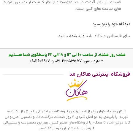
هستند. از نظر قیمت در حد متوسط و از نظر کیفیت از بهترین نمونه
های ساعت های کپی است.
نوع نمایش
عقربه ای(آنالوگ)
ساعت رولکس زنانه فلزی دیت جاست نگین دار 4041/38
دیدگاه خود را بنویسید
ویژگی ساعت رولکس زنانه فلزی
برای فرستادن دیدگاه، باید
وارد شده
باشید.
4041/38
هفت روز هفته، از ساعت 10 الی ۱3 و 18 الی ۲2 پاسخگوی شما هستیم.
علاوه بر ویژگی های ظاهری اگر به داخل ساعت نگاه کنید، یک
شماره تلفن: 42253557-۰۶۱ و 09011606807
صفحه سفید ساده مشاهده می‌کنید که ظاهر ساعت را جذاب و
خاص کرده است. اندکس‌هایی که زمان ساعت را نشان می‌دهند به
فروشگاه اینترنتی هاکان مد
شکل نگین‌های مربعی کوچک خودنمایی می‌کنند. دور تا دور صفحه
ساعت به صورت کنگره‌ای است. لوگوی برند رولکس که شبیه یک
تاج است روی عدد 12 به خوبی مشخص است. داشتن عقربه‌های
شبنما به شما این امکان را می‌دهد که در شب و محیطهای کم نور
هم گذر زمان را ببینید. تقویم روی عدد 3 قرار گرفته است و با
هاکان مد به عنوان یکی از قدیمی‌ترین فروشگاه‌های اینترنتی با بیش از یک دهه
شیشه ذره‌بینی که دارد کاملا خوانا و واضح است. بند ساعت در
تجربه، با پایبندی به دو اصل کلیدی، ۷ روز ضمانت بازگشت کالا و تضمین اصل‌بودن
وسط بافت ریزتری دارد و در کناره‌ها درشت‌تر می‌باشد. قفل این
کالا، موفق شده تا همگام با فروشگاه‌های معتبر کشور، بهترین محصولات و پشتیبانی
ساعت از نوع سه‌تکه است و ساعت به راحتی از دست نمی‌افتد.
فروش را به مشتریان خود ارائه دهد.
رولکس یکی از تولید کننده‌های
محبوب‌ترین ساعت‌های مچی زنانه