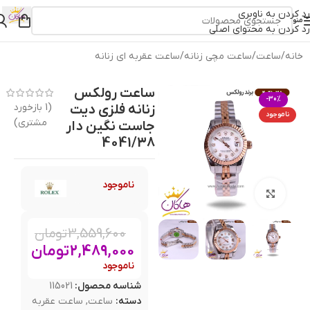
رد کردن به ناوبری
منو
رد کردن به محتوای اصلی
خانه
/
ساعت
/
ساعت مچی زنانه
/
ساعت عقربه ای زنانه
ساعت رولکس
-30%
زنانه فلزی دیت
(
1
بازخورد
ناموجود
مشتری)
جاست نگین دار
4041/38
ناموجود
بزرگنمایی تصویر
3,559,600
تومان
2,489,000
تومان
ناموجود
شناسه محصول:
115021
دسته:
ساعت
,
ساعت عقربه