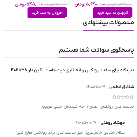
5,940,000
تومان
545,000
تومان
6,534,000
تومان
654,000
تومان
0
افزودن به سبد خرید
افزودن به سبد خرید
محصولات پیشنهادی
تعداد موتور
تک موتور
پاسخگوی سوالات شما هستیم
هویت محصول ساعت
اورجینال
1 دیدگاه برای
ساعت رولکس زنانه فلزی دیت جاست نگین دار 4041/38
برند ساعت
رولکس دیت جاست | Rolex Datejust
شقایق ابطحی
–
2024-05-19
ضد آب
در حد شست و شوی دست(3ATM)
ساعت های رولکس اصلن؟ اخه قیمتش خیلی عجیبه
مهشاد روغنی
–
2024-05-20
رنگ صفحه
سفید
سلام شقایق خانم عزیز، خیر ساعت های برند رولکس های کپی