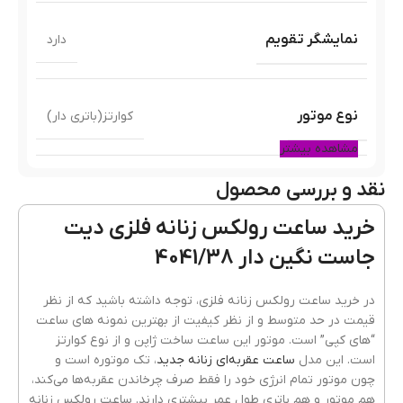
نمایشگر تقویم
دارد
نوع موتور
کوارتز(باتری دار)
مشاهده بیشتر
نقد و بررسی محصول
رنگ قاب
رزگلد
خرید ساعت رولکس زنانه فلزی دیت
جاست نگین دار 4041/38
جنس قاب
فلزی(استیل)
در خرید ساعت رولکس زنانه فلزی، توجه داشته باشید که از نظر
قیمت در حد متوسط و از نظر کیفیت از بهترین نمونه های ساعت
“های کپی” است. موتور این ساعت ساخت ژاپن و از نوع کوارتز
رنگ بند
نقره ای رزگلد
است. این مدل
ساعت عقربه‌ای زنانه جدید
، تک موتوره است و
چون موتور تمام انرژی خود را فقط صرف چرخاندن عقربه‌ها می‌کند،
هم موتور و هم باتری طول عمر بیشتری دارند. ساعت رولکس زنانه