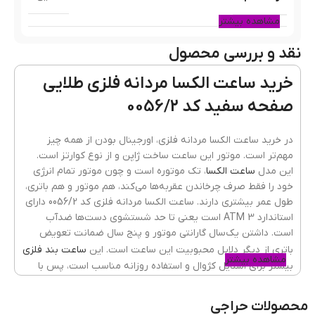
مشاهده بیشتر
نقد و بررسی محصول
جنس قاب
فلزی(استیل)
خرید ساعت الکسا مردانه فلزی طلایی
صفحه سفید کد 0056/2
رنگ بند
طلایی
در خرید ساعت الکسا مردانه فلزی، اورجینال بودن از همه چیز
مهم‌تر است. موتور این ساعت ساخت ژاپن و از نوع کوارتز است.
این مدل
ساعت الکسا
، تک موتوره است و چون موتور تمام انرژی
جنسیت ساعت
مردانه
خود را فقط صرف چرخاندن عقربه‌ها می‌کند، هم موتور و هم باتری،
طول عمر بیشتری دارند. ساعت الکسا مردانه فلزی کد 0056/2 دارای
استاندارد 3 ATM است یعنی تا حد شستشوی دست‌ها ضدآب
است. داشتن یک‌سال گارانتی موتور و پنج سال ضمانت تعویض
جنس شیشه
ضدخش
,
کریستال معدنی
باتری از دیگر دلایل محبوبیت این ساعت است. این
ساعت بند فلزی
مشاهده بیشتر
بیشتر برای استایل کژوال و استفاده روزانه مناسب است، پس با
خیال راحت آن را به دست بیندازید و به مهمانی، خرید یا دانشگاه
گارانتی
یکسال گارانتی موتور و پنج سال باتری
بروید.
محصولات حراجی