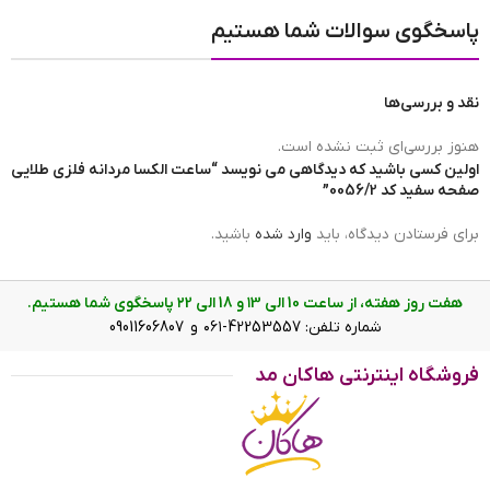
پاسخگوی سوالات شما هستیم
برند ساعت
ALEXA | الکسا
نقد و بررسی‌ها
ضد آب
در حد شست و شوی دست(3ATM)
هنوز بررسی‌ای ثبت نشده است.
اولین کسی باشید که دیدگاهی می نویسد “ساعت الکسا مردانه فلزی طلایی
صفحه سفید کد 0056/2”
رنگ صفحه
سفید
برای فرستادن دیدگاه، باید
وارد شده
باشید.
هفت روز هفته، از ساعت 10 الی ۱3 و 18 الی ۲2 پاسخگوی شما هستیم.
نوع نمایش
عقربه ای(آنالوگ)
شماره تلفن: 42253557-۰۶۱ و 09011606807
فروشگاه اینترنتی هاکان مد
ساعت الکسا مردانه فلزی طلایی صفحه سفید کد 0056/2 نمای نزدیک
ویژگی ساعت الکسا مردانه فلزی طلایی