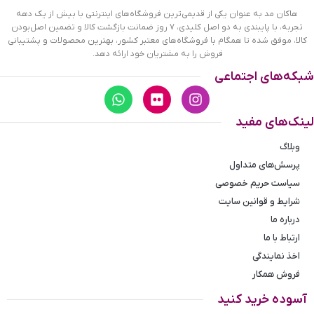
صفحه سفید کد 0056/2
هاکان مد به عنوان یکی از قدیمی‌ترین فروشگاه‌های اینترنتی با بیش از یک دهه
تجربه، با پایبندی به دو اصل کلیدی، ۷ روز ضمانت بازگشت کالا و تضمین اصل‌بودن
ساعت الکسا مردانه فلزی کد 0056/2 ظاهری کلاسیک و جذاب دارد.
کالا، موفق شده تا همگام با فروشگاه‌های معتبر کشور، بهترین محصولات و پشتیبانی
این ساعت استیل طلایی، رنگ ثابت و ضدحساسیت است.
فروش را به مشتریان خود ارائه دهد.
اصلی‌ترین چیزی که در ساعت مردانه الکسا توجه ما را به خود جلب
شبکه‌های اجتماعی
می‌کند، همخوانی رنگ بند با قاب طلایی آن است. قاب ساعت طرح
ورساچه است. صفحه‌ی این ساعت سفید و عقربه‌ها، طلایی و
اندکس‌های ساعت ترکیبی از خطی و لاتین هستند. اگر به درون
لینک‌های مفید
صفحه نگاه کنید، نام برند الکسا زیر ساعت 12 دیده می‌شود. در کنار
صفحه یک پیچ کوک برای تنظیم زمان وجود دارد. بند ساعت، فلزی
وبلاگ
و از نوع استیل مرغوب است که باعث تعرق و خارش نمی‌شود. طرح
پرسش‌های متداول
این بند از یک بافت ریز و درشت تشکیل شده است.
سیاست حریم خصوصی
شرایط و قوانین سایت
درباره ما
ارتباط با ما
اخذ نمایندگی
فروش همکار
آسوده خرید کنید