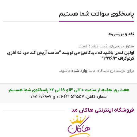
مبدا برند ساعت
ساخت چین
پاسخگوی سوالات شما هستیم
نقد و بررسی‌ها
برند ساعت
آریس گلد
هنوز بررسی‌ای ثبت نشده است.
اولین کسی باشید که دیدگاهی می نویسد “ساعت آریس گلد مردانه فلزی
کرنوگراف 2996/3”
ضد آب
در حد شست و شوی دست(3ATM)
برای فرستادن دیدگاه، باید
وارد شده
باشید.
عرض بند
2.2 cm
هفت روز هفته، از ساعت 10 الی ۱3 و 18 الی ۲2 پاسخگوی شما هستیم.
شماره تلفن: 42253557-۰۶۱ و 09011606807
فروشگاه اینترنتی هاکان مد
ساعت آریس گلد مردانه فلزی کرنوگراف 2996/3 نمای صفحه
رنگ صفحه
سفید
ویژگی ساعت آریس گلد مردانه فلزی