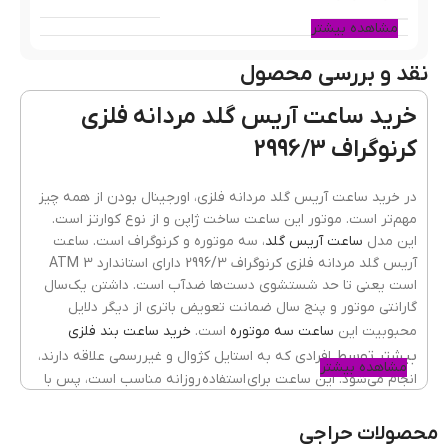
مشاهده بیشتر
نقد و بررسی محصول
رنگ قاب
طلایی
خرید ساعت آریس گلد مردانه فلزی
کرنوگراف 2996/3
جنس قاب
فلزی(استیل)
در خرید ساعت آریس گلد مردانه فلزی، اورجینال بودن از همه چیز
مهم‌تر است. موتور این ساعت ساخت ژاپن و از نوع کوارتز است.
این مدل
ساعت آریس گلد
، سه موتوره و کرنوگراف است. ساعت
رنگ بند
طلایی
آریس گلد مردانه فلزی کرنوگراف 2996/3 دارای استاندارد 3 ATM
است یعنی تا حد شستشوی دست‌ها ضدآب است. داشتن یک‌سال
گارانتی موتور و پنج سال ضمانت تعویض باتری از دیگر دلایل
محبوبیت این
جنسیت ساعت
ساعت سه موتوره
است.
خرید ساعت بند فلزی
مردانه
بیشتر توسط
افرادی که به استایل کژوال و غیررسمی علاقه دارند،
مشاهده بیشتر
انجام می‌شود. این ساعت برای استفاده روزانه مناسب است، پس با
خیال راحت آن را به دست بیندازید و به مهمانی، خرید یا دانشگاه
جنس شیشه
ضدخش
,
کریستال معدنی
بروید.
محصولات حراجی