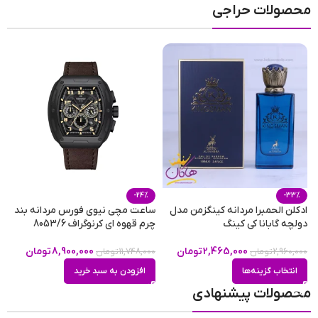
جعبه هدیه
با پشتیبانی هاکان مد تماس بگیرید و از تخفیفات ویژه
محصولات حراجی
فروش عمده بهره‌مند شوید.
-24%
-33%
ادکلن الحمبرا مردانه کینگزمن مدل
ساعت مچی نیوی فورس مردانه بند
ع
دولچه گابانا کی کینگ
چرم قهوه ای کرنوگراف 8053/6
پلا
2,465,000
تومان
8,900,000
تومان
2,960,000
تومان
11,748,000
تومان
0
انتخاب گزینه‌ها
افزودن به سبد خرید
محصولات پیشنهادی