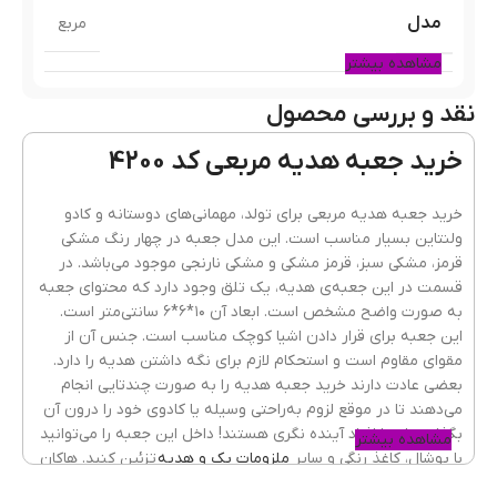
مدل
مربع
مشاهده بیشتر
نقد و بررسی محصول
رنگ
قرمز مشکی
,
مشکی سبز
,
مشکی قرمز
,
مشکی نارنجی
خرید جعبه هدیه مربعی کد 4200
جنس
مقوای ضخیم
خرید جعبه هدیه مربعی برای تولد، مهمانی‌های دوستانه و کادو
ولنتاین بسیار مناسب است. این مدل جعبه در چهار رنگ مشکی
قرمز، مشکی سبز، قرمز مشکی و مشکی نارنجی موجود می‌باشد. در
قسمت در این جعبه‌ی هدیه، یک تلق وجود دارد که محتوای جعبه
مناسب
تولد
,
دوستانه
,
روز مادر
,
روز مرد
,
سوپرایز
به صورت واضح مشخص است. ابعاد آن ۱۰*۶*۶ سانتی‌متر است.
عاشقانه
,
ولنتاین
,
یلدا
برای
این جعبه برای قرار دادن اشیا کوچک مناسب است. جنس آن از
مقوای مقاوم است و استحکام لازم برای نگه داشتن هدیه را دارد.
بعضی عادت دارند خرید جعبه هدیه را به صورت چندتایی انجام
می‌دهند تا در موقع لزوم به‌راحتی وسیله یا کادوی خود را درون آن
بگذارند. اینها افراد آینده نگری هستند! داخل این جعبه را می‌توانید
مشاهده بیشتر
با پوشال، کاغذ رنگی و سایر
ملزومات پک و هدیه
تزئین کنید. هاکان
مد بهترین جعبه را با قیمت مناسب ارائه می‌دهد. برای خرید عمده