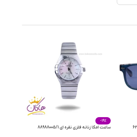
-19%
ساعت امگا زنانه فلزی نقره ای 88988005/1