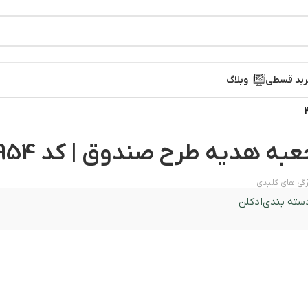
ید قسطی
وبلاگ
عبه هدیه طرح صندوق | کد 4954
گی های کلیدی
سته بندی
ادکلن