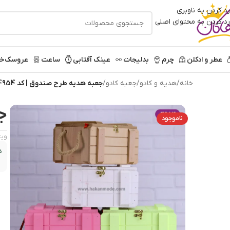
رد کردن به ناوبری
رد کردن به محتوای اصلی
عطر و ادکلن
چرم
بدلیجات
عینک آفتابی
ساعت
عروسک
خر
خانه
/
هدیه و کادو
/
جعبه کادو
/
جعبه هدیه طرح صندوق | کد 4954
ج
ناموجود
ویژ
د