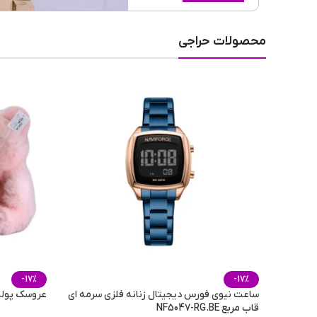
محصولات حراجی
-17%
-17%
ساعت نیوی فورس دیجیتال زنانه فلزی سرمه ای
عروسک پولیشی 
قاب مربع NF5047-RG.BE
جعبه هدیه طرح صندوق