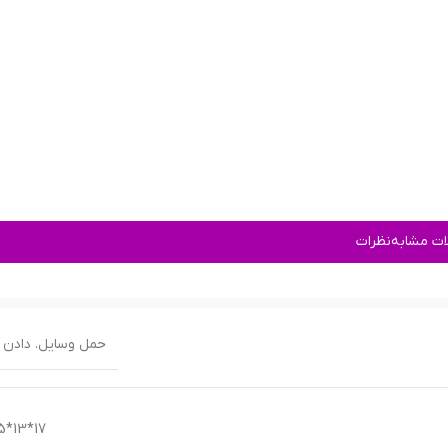
ت مشابه
نظرات
حمل وسایل. دادن 
17*13*25 cm