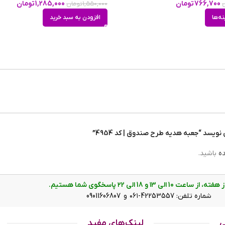
766,700
تومان
1,285,000
تومان
1,550,000
تومان
نه‌ها
افزودن به سبد خرید
ویسد “جعبه هدیه طرح صندوق | کد 4954”
ده
باشید.
ت 10 الی ۱3 و 18 الی ۲2 پاسخگوی شما هستیم.
شماره تلفن: 42253557-۰۶۱ و 09011606807
ی
لینک‌های مفید