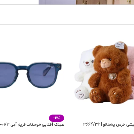
-17%
خرس پشمالو | 3664/36
عینک آفتابی موسکات فریم آبی 62001/3