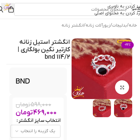
رد کردن به ناوبری
منو
رد کردن به محتوای اصلی
خانه
/
بدلیجات
/
زیورآلات زنانه
/
انگشتر زنانه
انگشتر استیل زنانه
-22%
کارتیر نگین بولگاری |
114/2 bnd
بزرگنمایی تصویر
598,000
تومان
469,000
تومان
انتخاب سایز انگشتر