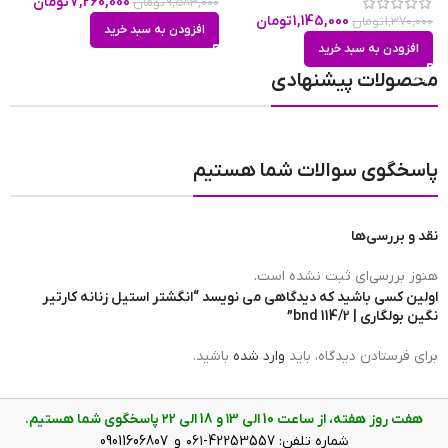
7,260,000
تومان
9,583,000
تومان
0
1,145,000
تومان
1,370,000
تومان
افزودن به سبد خرید
افزودن به سبد خرید
محصولات پیشنهادی
پاسخگوی سوالات شما هستیم
نقد و بررسی‌ها
هنوز بررسی‌ای ثبت نشده است.
انگشتر استیل زنانه کارتیر نگین بولگاری
اولین کسی باشید که دیدگاهی می نویسد “انگشتر استیل زنانه کارتیر
نگین بولگاری | 114/2 bnd”
چگونه سایز انگشتر خود را پیدا کنیم؟
برای فرستادن دیدگاه، باید
وارد شده
باشید.
گاهی می‌خواهیم برای عزیزی انگشتر بخریم و سایز انگشتر او را
نمی‌دانیم یا می‌خواهیم خرید انگشتر را به صورت آنلاین انجام
هفت روز هفته، از ساعت 10 الی ۱3 و 18 الی ۲2 پاسخگوی شما هستیم.
دهیم. در این صورت دانستن سایز انگشتر یک ضرورت است. در این
شماره تلفن: 42253557-۰۶۱ و 09011606807
جا دو روش برای تعیین سایز انگشتر را آموزش می‌دهیم. هم