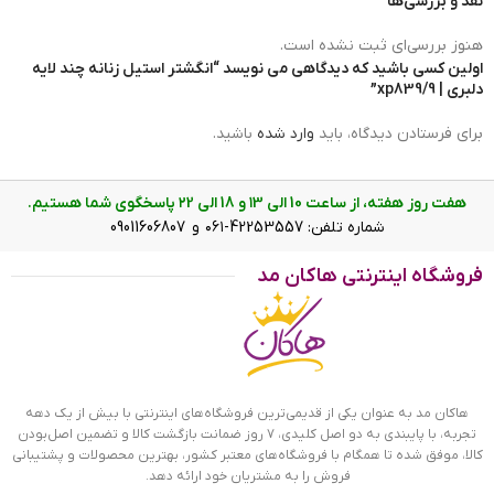
نقد و بررسی‌ها
هنوز بررسی‌ای ثبت نشده است.
اولین کسی باشید که دیدگاهی می نویسد “انگشتر استیل زنانه چند لایه
دلبری | xp839/9”
انگشتر استیل زنانه چند لایه دلبری
برای فرستادن دیدگاه، باید
وارد شده
باشید.
چگونه سایز انگشتر خود را پیدا کنیم؟
گاهی می‌خواهیم برای عزیزی انگشتر بخریم و سایز انگشتر او را
هفت روز هفته، از ساعت 10 الی ۱3 و 18 الی ۲2 پاسخگوی شما هستیم.
نمی‌دانیم یا می‌خواهیم خرید انگشتر را به صورت آنلاین انجام
شماره تلفن: 42253557-۰۶۱ و 09011606807
دهیم. در این صورت دانستن سایز انگشتر یک ضرورت است. در این
جا دو روش برای تعیین سایز انگشتر را آموزش می‌دهیم. هم
فروشگاه اینترنتی هاکان مد
می‌توانید قطر داخلی انگشتر قبلی خود را اندازه بگیرید و در جدول
سایز آن را پیدا کنید و هم می‌توانید با یک روش ساده و استفاده از
یک نخ، دور انگشت خود را اندازه گرفته و سایز انگشتر را پیدا کنید.
هاکان مد به عنوان یکی از قدیمی‌ترین فروشگاه‌های اینترنتی با بیش از یک دهه
تجربه، با پایبندی به دو اصل کلیدی، ۷ روز ضمانت بازگشت کالا و تضمین اصل‌بودن
کالا، موفق شده تا همگام با فروشگاه‌های معتبر کشور، بهترین محصولات و پشتیبانی
فروش را به مشتریان خود ارائه دهد.