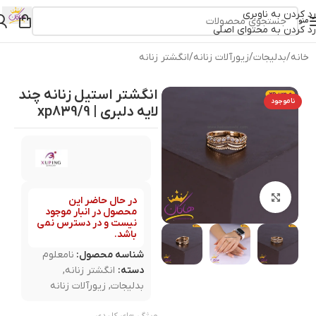
رد کردن به ناوبری
منو
رد کردن به محتوای اصلی
خانه
/
بدلیجات
/
زیورآلات زنانه
/
انگشتر زنانه
انگشتر استیل زنانه چند
ناموجود
لایه دلبری | xp839/9
بزرگنمایی تصویر
در حال حاضر این
محصول در انبار موجود
نیست و در دسترس نمی
باشد.
شناسه محصول:
نامعلوم
دسته:
انگشتر زنانه
,
بدلیجات
,
زیورآلات زنانه
ویژگی های کلیدی