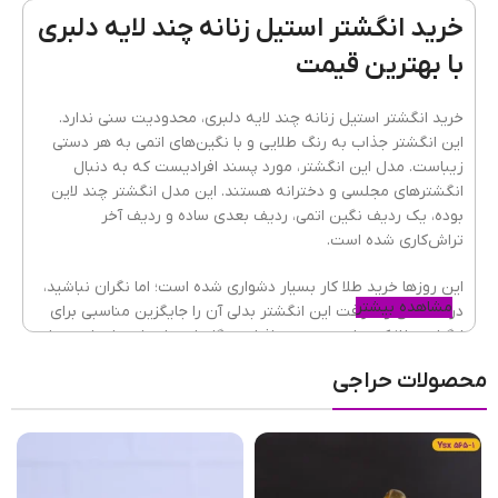
خرید انگشتر استیل زنانه چند لایه دلبری
با بهترین قیمت
کیفیت
ضدحساست و رنگ ثابت
خرید انگشتر استیل زنانه چند لایه دلبری، محدودیت سنی ندارد.
این انگشتر جذاب به رنگ طلایی و با نگین‌های اتمی به هر دستی
زیباست. مدل این انگشتر، مورد پسند افرادیست که به دنبال
نوع نگین
اتمی
انگشترهای مجلسی و دخترانه هستند. این مدل انگشتر چند لاین
بوده، یک ردیف نگین اتمی، ردیف بعدی ساده و ردیف آخر
تراش‌کاری شده است.
جنس
آبکاری طلایی
,
آلیاژ مس
,
استیل
این روزها خرید طلا کار بسیار دشواری شده است؛ اما نگران نباشید،
مشاهده بیشتر
درخشندگی و ظرافت این انگشتر بدلی آن را جایگزین مناسبی برای
انگشتر طلا کرده است. بعضی افراد هنگام استفاده از بدلیجات، دچار
آلرژی پوستی شده و درگیر قرمزی و خارش پوست می‌شوند؛ با
انتخاب سایز انگشتر
سایز ۷
,
سایز ۸
,
سایز 9
محصولات حراجی
استفاده از بدلیجات مرغوب، دیگر نگران این مسئله نباشید. این
زیورآلات زنانه
از استیل باکیفیت ساخته شده‌اند و به همین دلیل
فلز آن‌ها، ضدحساسیت و رنگ ثابت است.
مناسب بودن
قیمت
بدلیجات
،
کمک می‌کند تا بدون استرس و نگرانی از گم شدن یا
سرقت، از زیورالات خود استفاده کنید. این انگشتر از
برند ژوپینگ