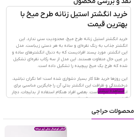
نقد و بررسی محصول
کیفیت
ضدحساست و رنگ ثابت
خرید انگشتر استیل زنانه طرح میخ با
بهترین قیمت
جنس
آبکاری نقره ای
,
استیل
خرید انگشتر استیل زنانه طرح میخ، محدودیت سنی ندارد. این
انگشتر جذاب به رنگ نقره‌ای و ساده به هر دستی زیباست. مدل
این انگشتر، مورد پسند افرادیست که به دنبال انگشترهای ساده و
انتخاب سایز انگشتر
سایز ۶
,
سایز ۷
,
سایز ۸
در عین حال متفاوت هستند. این مدل از سه رکاب نقره‌ای تشکیل
شده که طرح یک میخ پیچیده را تشکیل داده است.
این روزها خرید طلا کار بسیار دشواری شده است؛ اما نگران نباشید،
درخشندگی و ظرافت این انگشتر بدلی آن را جایگزین مناسبی برای
مشاهده بیشتر
انگشتر طلا کرده است. بعضی افراد هنگام استفاده از بدلیجات، دچار
آلرژی پوستی شده و درگیر قرمزی و خارش پوست می‌شوند؛ با
استفاده از بدلیجات مرغوب، دیگر نگران این مسئله نباشید. این
محصولات حراجی
زیورآلات زنانه
از استیل باکیفیت ساخته شده‌اند و به همین دلیل
فلز آن‌ها، ضدحساسیت و رنگ ثابت است. مناسب بودن
قیمت
بدلیجات
، کمک می‌کند تا بدون استرس و نگرانی از گم شدن یا
سرقت، از زیورالات خود استفاده کنید. این انگشتر از
برند bnd
است.