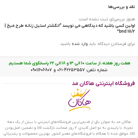
نقد و بررسی‌ها
هنوز بررسی‌ای ثبت نشده است.
اولین کسی باشید که دیدگاهی می نویسد “انگشتر استیل زنانه طرح میخ |
انگشتر استیل زنانه طرح میخ
111/2 bnd”
چگونه سایز انگشتر خود را پیدا کنیم؟
برای فرستادن دیدگاه، باید
وارد شده
باشید.
گاهی می‌خواهیم برای عزیزی انگشتر بخریم و سایز انگشتر او را
نمی‌دانیم یا می‌خواهیم خرید انگشتر را به صورت آنلاین انجام
هفت روز هفته، از ساعت 10 الی ۱3 و 18 الی ۲2 پاسخگوی شما هستیم.
دهیم. در این صورت دانستن سایز انگشتر یک ضرورت است. در این
شماره تلفن: 42253557-۰۶۱ و 09011606807
جا دو روش برای تعیین سایز انگشتر را آموزش می‌دهیم. هم
می‌توانید قطر داخلی انگشتر قبلی خود را اندازه بگیرید و در جدول
فروشگاه اینترنتی هاکان مد
سایز آن را پیدا کنید و هم می‌توانید با یک روش ساده و استفاده از
یک نخ، دور انگشت خود را اندازه گرفته و سایز انگشتر را پیدا کنید.
هاکان مد به عنوان یکی از قدیمی‌ترین فروشگاه‌های اینترنتی با بیش از یک دهه
تجربه، با پایبندی به دو اصل کلیدی، ۷ روز ضمانت بازگشت کالا و تضمین اصل‌بودن
کالا، موفق شده تا همگام با فروشگاه‌های معتبر کشور، بهترین محصولات و پشتیبانی