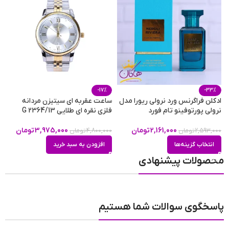
-17%
-33%
ادکلن فراگرنس ورد نرولی ریورا مدل
ساعت عقربه ای سیتیزن مردانه
س
نرولی پورتوفینو تام فورد
فلزی نقره ای طلایی G 2364/13
کر
2,161,000
تومان
3,975,000
تومان
2,593,000
تومان
4,800,000
تومان
0
انتخاب گزینه‌ها
افزودن به سبد خرید
محصولات پیشنهادی
انگشتر استیل زنانه طرح مار ساده
پاسخگوی سوالات شما هستیم
انگشتر استیل زنانه طرح مار ساده برند ysx؛