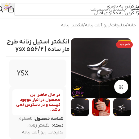
رد کردن به ناوبری
منو
رد کردن به محتوای اصلی
خانه
/
بدلیجات
/
زیورآلات زنانه
/
انگشتر زنانه
انگشتر استیل زنانه طرح
ناموجود
مار ساده | ysx 556/2
بزرگنمایی تصویر
در حال حاضر این
محصول در انبار موجود
نیست و در دسترس نمی
باشد.
شناسه محصول:
نامعلوم
دسته:
انگشتر زنانه
,
بدلیجات
,
زیورآلات زنانه