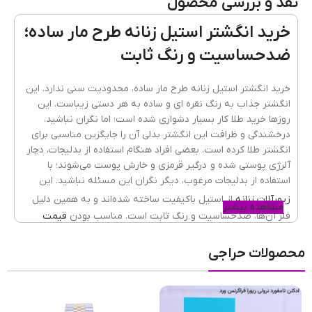
نقد و بررسی محصول
جنس
آبکاری نقره ای
,
استیل
خرید انگشتر استیل زنانه طرح مار ساده؛
ضدحساسیت و رنگ ثابت
انتخاب سایز انگشتر
سایز ۶
,
سایز ۷
,
سایز ۸
خرید انگشتر استیل زنانه طرح مار ساده، محدودیت سنی ندارد. این
انگشتر جذاب به رنگ نقره ای و ساده به هر دستی زیباست. این
روزها خرید طلا کار بسیار دشواری شده است؛ اما نگران نباشید،
برند
وای اس ایکس | ysx
درخشندگی و ظرافت این انگشتر بدلی آن را جایگزین مناسبی برای
انگشتر طلا کرده است. بعضی افراد هنگام استفاده از بدلیجات، دچار
آلرژی پوستی شده و درگیر قرمزی و خارش پوست می‌شوند؛ با
استفاده از بدلیجات مرغوب، دیگر نگران این مسئله نباشید. این
زیورآلات زنانه
از استیل باکیفیت ساخته شده‌اند و به همین دلیل
مشاهده بیشتر
فلز آن‌ها، ضدحساسیت و رنگ ثابت است.
مناسب بودن
قیمت
بدلیجات
،
کمک می‌کند تا بدون استرس و نگرانی از گم شدن یا
سرقت، از زیورالات خود استفاده کنید. در هاکان مد می‌توانید انواع
محصولات حراجی
انگشتر و رینگ ساده و طرح‌دار را از برندهای مطرح و جهانی مثل
ژوپینگ، استنل استیل و ysx ببینید و بعد از مقایسه مدل‌های
متعدد، طرح مورد پسند خود را انتخاب کنید.