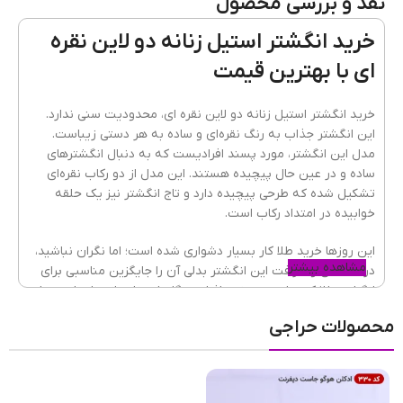
نقد و بررسی محصول
کیفیت
ضدحساست و رنگ ثابت
خرید انگشتر استیل زنانه دو لاین نقره
ای با بهترین قیمت
جنس
آبکاری نقره ای
,
استیل
خرید انگشتر استیل زنانه دو لاین نقره ای، محدودیت سنی ندارد.
این انگشتر جذاب به رنگ نقره‌ای و ساده به هر دستی زیباست.
مدل این انگشتر، مورد پسند افرادیست که به دنبال انگشترهای
انتخاب سایز انگشتر
سایز ۶
,
سایز ۷
,
سایز ۸
ساده و در عین حال پیچیده هستند. این مدل از دو رکاب نقره‌ای
تشکیل شده که طرحی پیچیده دارد و تاج انگشتر نیز یک حلقه
خوابیده در امتداد رکاب است.
این روزها خرید طلا کار بسیار دشواری شده است؛ اما نگران نباشید،
مشاهده بیشتر
درخشندگی و ظرافت این انگشتر بدلی آن را جایگزین مناسبی برای
انگشتر طلا کرده است. بعضی افراد هنگام استفاده از بدلیجات، دچار
آلرژی پوستی شده و درگیر قرمزی و خارش پوست می‌شوند؛ با
محصولات حراجی
استفاده از بدلیجات مرغوب، دیگر نگران این مسئله نباشید. این
زیورآلات زنانه
از استیل باکیفیت ساخته شده‌اند و به همین دلیل
فلز آن‌ها، ضدحساسیت و رنگ ثابت است. مناسب بودن
قیمت
بدلیجات
، کمک می‌کند تا بدون استرس و نگرانی از گم شدن یا