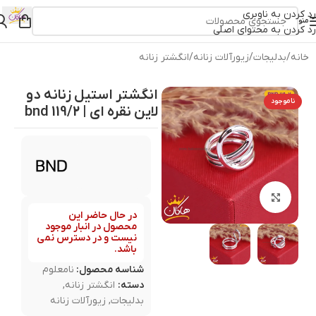
رد کردن به ناوبری
منو
رد کردن به محتوای اصلی
خانه
/
بدلیجات
/
زیورآلات زنانه
/
انگشتر زنانه
انگشتر استیل زنانه دو
ناموجود
لاین نقره ای | 119/2 bnd
بزرگنمایی تصویر
در حال حاضر این
محصول در انبار موجود
نیست و در دسترس نمی
باشد.
شناسه محصول:
نامعلوم
دسته:
انگشتر زنانه
,
بدلیجات
,
زیورآلات زنانه