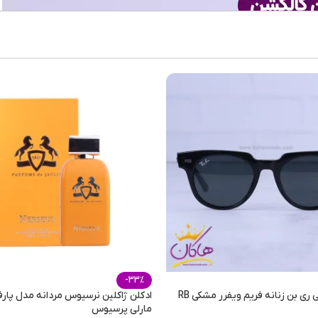
تند
,
فصول
روزانه
,
هنگام فعالیت و 
200 میلی لیتر
-33%
عینک آفتابی ری بن زنانه فریم ویفرر مشکی RB
ادکلن ژاکلین نرسیوس مردانه مدل پارف
مارلی پرسیوس