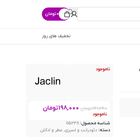
0
تومان
تخفیف های روز
ناموجود
198,000
تومان
261,360
تومان
ناموجود
شناسه محصول:
115238
دسته:
دئودرانت و اسپری
,
عطر و ادکلن