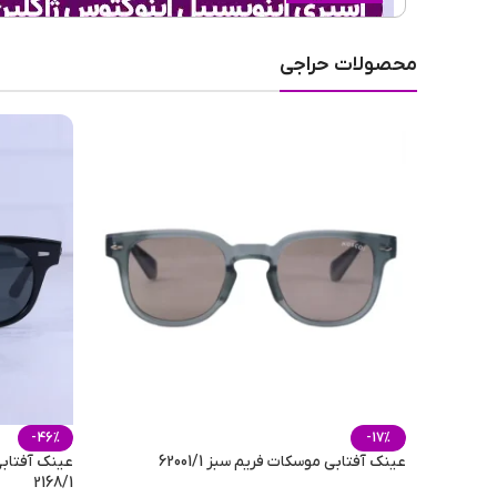
طبع رایحه
محصولات حراجی
فصل
مناسب برای
حجم
-46%
-17%
عینک آفتابی موسکات فریم سبز 62001/1
2168/1