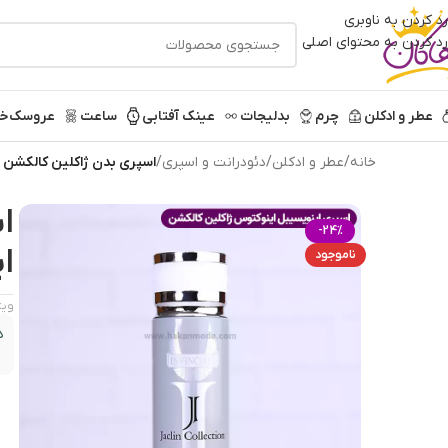
رد کردن به ناوبری
رد کردن به محتوای اصلی
عطر و ادکلن
چرم
بدلیجات
عینک آفتابی
ساعت
عروسک
خر
خانه
/
عطر و ادکلن
/
دئودرانت و اسپری
/
اسپری بدن ژاکلین کالکشن مردان
ا
-24%
ای
ناموجود
ویژ
د