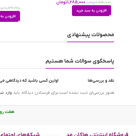
1,285,000
تومان
1,550,000
تومان
10,136,280
توم
افزودن به سبد خرید
افزودن به 
محصولات پیشنهادی
پاسخگوی سوالات شما هستیم
نقد و بررسی‌ها
اولین کسی باشید که دیدگاهی می نوی
هنوز بررسی‌ای ثبت نشده است.
برای فرستادن دیدگاه، باید
وارد ش
درپوش اسپری بدن ژاکلین کالکشن مردانه اینوکتوس 200 میل
هفت روز هفته، از ساع
ویژگی های اسپری مردانه اینوکتوس
رایحه اسپری بدن ژاکلین اینوکتوس خنک و تند است. اغلب مردان
فروشگاه اینترنتی هاکان مد
شبکه‌های اجتماع