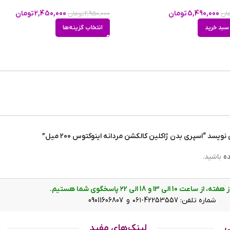
5,490,000
تومان
2,450,000
تومان
ان
2,950,000
تومان
سبد خرید
انتخاب گزینه‌ها
سد “اسپری بدن ژاکلین کالکشن مردانه اینوکتوس 200 میل”
ده
باشید.
ت 10 الی ۱3 و 18 الی ۲2 پاسخگوی شما هستیم.
شماره تلفن: 42253557-۰۶۱ و 09011606807
ه جاه‌طلب و مغرور از این رایحه استقبال می‌کنند. اسپری‌ها معمولا برای تم
ی
لینک‌های مفید